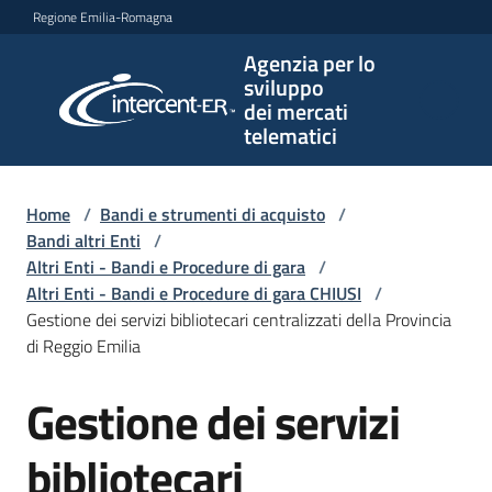
Vai al contenuto
Vai alla navigazione
Vai al footer
Regione Emilia-Romagna
Agenzia per lo
Agenzia
sviluppo
per lo
dei mercati
sviluppo
telematici
dei
mercati
telematici
Home
/
Bandi e strumenti di acquisto
/
Bandi altri Enti
/
Altri Enti - Bandi e Procedure di gara
/
Altri Enti - Bandi e Procedure di gara CHIUSI
/
L'Agenzia
Gestione dei servizi bibliotecari centralizzati della Provincia
di Reggio Emilia
Gestione dei servizi
Bandi
Salta al contenuto
e
strumenti
bibliotecari
di