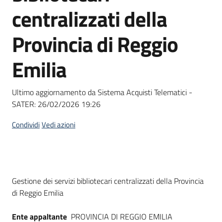
acquisto
centralizzati della
Provincia di Reggio
Supporto
Emilia
Piattaforme
Ultimo aggiornamento da Sistema Acquisti Telematici -
telematiche
SATER:
26/02/2026 19:26
Condividi
Vedi azioni
English
Dati del bando
Gestione dei servizi bibliotecari centralizzati della Provincia
site
di Reggio Emilia
Ente appaltante
PROVINCIA DI REGGIO EMILIA