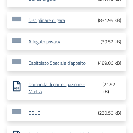
Disciplinare di gara
(
831.95 kB
)
Allegato privacy
(
39.52 kB
)
Capitolato Speciale d'appalto
(
489.06 kB
)
Domanda di partecipazione -
(
21.52
Mod. A
kB
)
DGUE
(
230.50 kB
)