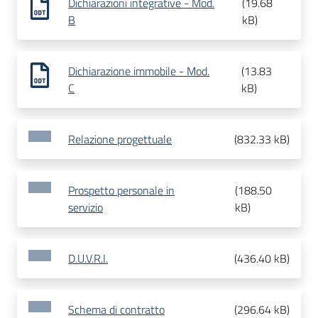
Dichiarazioni integrative - Mod.
(
19.68
B
kB
)
Dichiarazione immobile - Mod.
(
13.83
C
kB
)
Relazione progettuale
(
832.33 kB
)
Prospetto personale in
(
188.50
servizio
kB
)
D.U.V.R.I.
(
436.40 kB
)
Schema di contratto
(
296.64 kB
)