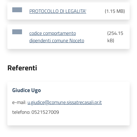
PROTOCOLLO DI LEGALITA'
(
1.15 MB
)
codice comportamento
(
254.15
dipendenti comune Noceto
kB
)
Referenti
Giudice Ugo
e-mail:
u.giudice@comune.sissatrecasali.pr.it
telefono:
0521527009