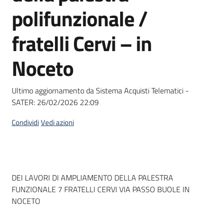
acquisto
polifunzionale /
fratelli Cervi – in
Supporto
Noceto
Piattaforme
Ultimo aggiornamento da Sistema Acquisti Telematici -
telematiche
SATER:
26/02/2026 22:09
Condividi
Vedi azioni
English
Dati del bando
DEI LAVORI DI AMPLIAMENTO DELLA PALESTRA
site
FUNZIONALE 7 FRATELLI CERVI VIA PASSO BUOLE IN
NOCETO