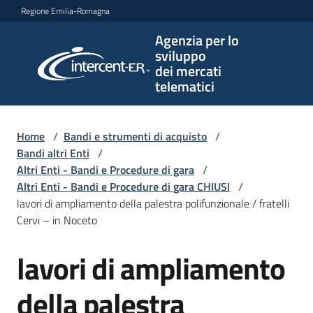
Vai al contenuto
Vai alla navigazione
Vai al footer
Regione Emilia-Romagna
Agenzia per lo
Agenzia
sviluppo
per lo
dei mercati
sviluppo
telematici
dei
mercati
telematici
Home
/
Bandi e strumenti di acquisto
/
Bandi altri Enti
/
Altri Enti - Bandi e Procedure di gara
/
Altri Enti - Bandi e Procedure di gara CHIUSI
/
L'Agenzia
lavori di ampliamento della palestra polifunzionale / fratelli
Cervi – in Noceto
lavori di ampliamento
Bandi
Salta al contenuto
e
strumenti
della palestra
di