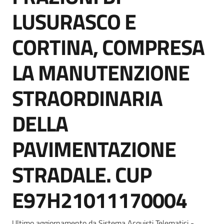
Seguici
LUSURASCO E
su
CORTINA, COMPRESA
LA MANUTENZIONE
STRAORDINARIA
DELLA
PAVIMENTAZIONE
STRADALE. CUP
E97H21011170004
Ultimo aggiornamento da Sistema Acquisti Telematici -