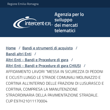
Vai al contenuto
Vai alla navigazione
Vai al footer
Regione Emilia-Romagna
Agenzia per lo
Agenzia
sviluppo
per lo
dei mercati
sviluppo
telematici
dei
mercati
telematici
Home
/
Bandi e strumenti di acquisto
/
Bandi altri Enti
/
Altri Enti - Bandi e Procedure di gara
/
Altri Enti - Bandi e Procedure di gara CHIUSI
/
L'Agenzia
AFFIDAMENTO LAVORI “MESSA IN SICUREZZA DI PEDONI
E CICLISTI LUNGO LE STRADE COMUNALI MOLINAZZO E
CORTINA ALL’INTERNO DELLE FRAZIONI DI LUSURASCO E
CORTINA, COMPRESA LA MANUTENZIONE
Bandi
STRAORDINARIA DELLA PAVIMENTAZIONE STRADALE.
e
CUP E97H21011170004
strumenti
di