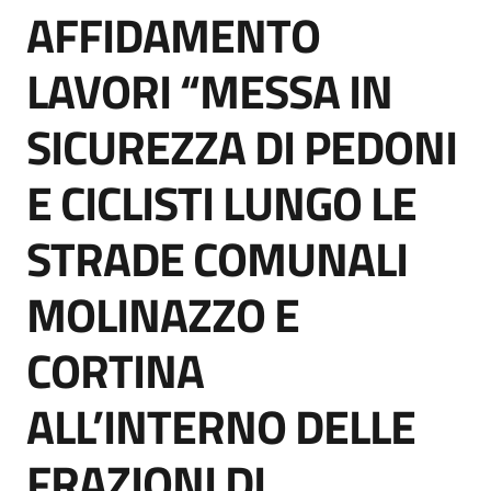
AFFIDAMENTO
acquisto
Salta al contenuto
LAVORI “MESSA IN
Supporto
SICUREZZA DI PEDONI
E CICLISTI LUNGO LE
Piattaforme
telematiche
STRADE COMUNALI
MOLINAZZO E
CORTINA
English
ALL’INTERNO DELLE
site
FRAZIONI DI