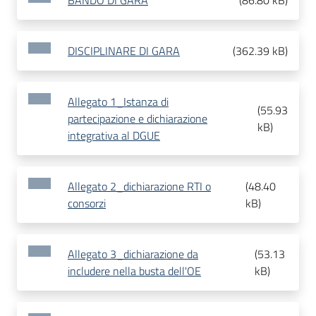
BANDO DI GARA
(
86.80 kB
)
DISCIPLINARE DI GARA
(
362.39 kB
)
Allegato 1_Istanza di
(
55.93
partecipazione e dichiarazione
kB
)
integrativa al DGUE
Allegato 2_dichiarazione RTI o
(
48.40
consorzi
kB
)
Allegato 3_dichiarazione da
(
53.13
includere nella busta dell'OE
kB
)