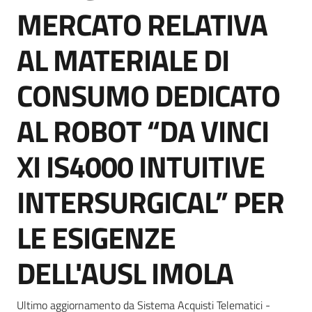
acquisto
MERCATO RELATIVA
AL MATERIALE DI
Supporto
CONSUMO DEDICATO
AL ROBOT “DA VINCI
Piattaforme
telematiche
XI IS4000 INTUITIVE
INTERSURGICAL” PER
LE ESIGENZE
English
DELL'AUSL IMOLA
site
Ultimo aggiornamento da Sistema Acquisti Telematici -