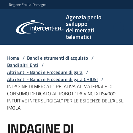
Vai al contenuto
Vai alla navigazione
Vai al footer
Regione Emilia-Romagna
Agenzia per lo
Agenzia
sviluppo
per lo
dei mercati
sviluppo
telematici
dei
mercati
telematici
Home
/
Bandi e strumenti di acquisto
/
Bandi altri Enti
/
Altri Enti - Bandi e Procedure di gara
/
Altri Enti - Bandi e Procedure di gara CHIUSI
/
L'Agenzia
INDAGINE DI MERCATO RELATIVA AL MATERIALE DI
CONSUMO DEDICATO AL ROBOT “DA VINCI XI IS4000
INTUITIVE INTERSURGICAL” PER LE ESIGENZE DELL'AUSL
IMOLA
Bandi
e
INDAGINE DI
strumenti
Salta al contenuto
di