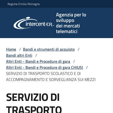
Vai al contenuto
Vai alla navigazione
Vai al footer
Regione Emilia-Romagna
Agenzia per lo
Agenzia
sviluppo
per lo
dei mercati
sviluppo
telematici
dei
mercati
telematici
Home
/
Bandi e strumenti di acquisto
/
Bandi altri Enti
/
Altri Enti - Bandi e Procedure di gara
/
Altri Enti - Bandi e Procedure di gara CHIUSI
/
L'Agenzia
SERVIZIO DI TRASPORTO SCOLASTICO E DI
ACCOMPAGNAMENTO E SORVEGLIANZA SUI MEZZI
SERVIZIO DI
Bandi
Salta al contenuto
e
strumenti
TRASPORTO
di