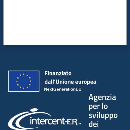
Agenzia
per lo
sviluppo
dei