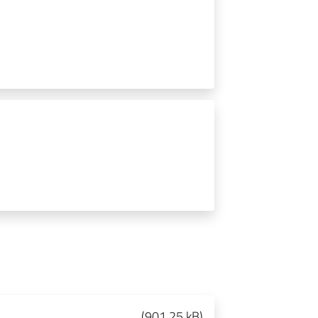
(
901.25 kB
)