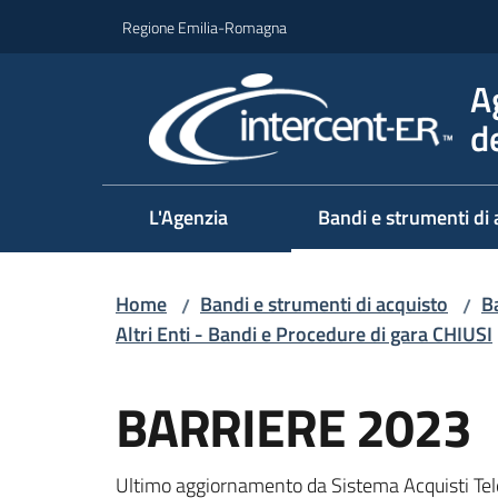
Vai al contenuto
Vai alla navigazione
Vai al footer
Regione Emilia-Romagna
A
d
L'Agenzia
Bandi e strumenti di 
Home
Bandi e strumenti di acquisto
Ba
/
/
Altri Enti - Bandi e Procedure di gara CHIUSI
Salta al contenuto
BARRIERE 2023
Ultimo aggiornamento da Sistema Acquisti Tel