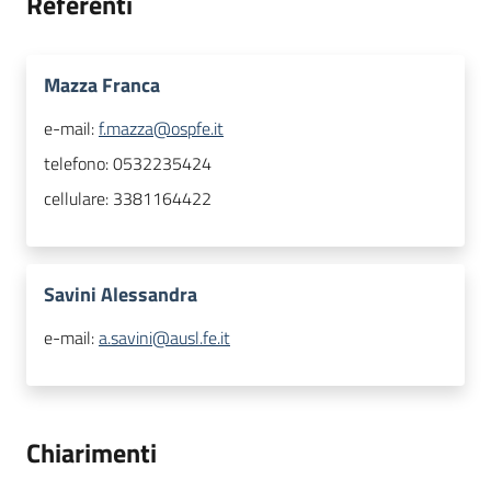
Referenti
Mazza Franca
e-mail:
f.mazza@ospfe.it
telefono:
0532235424
cellulare:
3381164422
Savini Alessandra
e-mail:
a.savini@ausl.fe.it
Chiarimenti