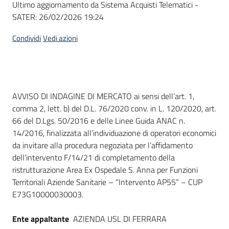
Ultimo aggiornamento da Sistema Acquisti Telematici -
acquisto
SATER:
26/02/2026 19:24
Condividi
Vedi azioni
Supporto
Piattaforme
Dati del bando
AVVISO DI INDAGINE DI MERCATO ai sensi dell’art. 1,
telematiche
comma 2, lett. b) del D.L. 76/2020 conv. in L. 120/2020, art.
66 del D.Lgs. 50/2016 e delle Linee Guida ANAC n.
14/2016, finalizzata all’individuazione di operatori economici
da invitare alla procedura negoziata per l’affidamento
dell’intervento F/14/21 di completamento della
ristrutturazione Area Ex Ospedale S. Anna per Funzioni
English
Territoriali Aziende Sanitarie – “Intervento AP55” – CUP
site
E73G10000030003.
Ente appaltante
AZIENDA USL DI FERRARA