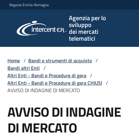
Vai al contenuto
Vai alla navigazione
Vai al footer
Regione Emilia-Romagna
Agenzia per lo
Agenzia
sviluppo
per lo
dei mercati
sviluppo
telematici
dei
mercati
telematici
Home
/
Bandi e strumenti di acquisto
/
Bandi altri Enti
/
Altri Enti - Bandi e Procedure di gara
/
Altri Enti - Bandi e Procedure di gara CHIUSI
/
L'Agenzia
AVVISO DI INDAGINE DI MERCATO
AVVISO DI INDAGINE
Salta al contenuto
Bandi
e
DI MERCATO
strumenti
di