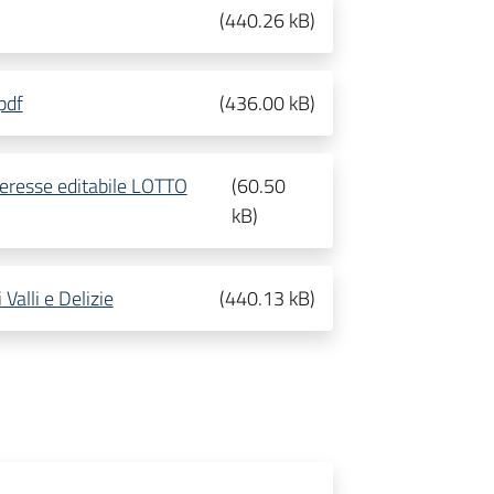
(
440.26 kB
)
pdf
(
436.00 kB
)
nteresse editabile LOTTO
(
60.50
kB
)
alli e Delizie
(
440.13 kB
)