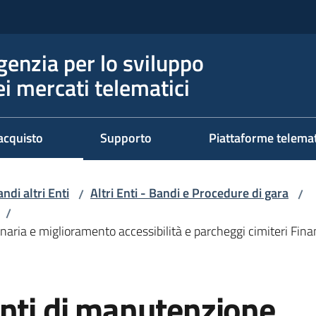
genzia per lo sviluppo
ei mercati telematici
acquisto
Supporto
Piattaforme telema
ndi altri Enti
Altri Enti - Bandi e Procedure di gara
/
/
/
naria e miglioramento accessibilità e parcheggi cimiteri Fin
enti di manutenzione