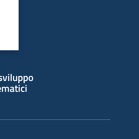
sviluppo
ematici