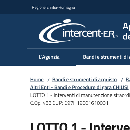
Vai al contenuto
Vai alla navigazione
Vai al footer
Regione Emilia-Romagna
A
d
L'Agenzia
Bandi e strumenti di 
Home
Bandi e strumenti di acquisto
Ba
/
/
Altri Enti - Bandi e Procedure di gara CHIUSI
LOTTO 1 - Interventi di manutenzione straordi
C.Op. 458 CUP: C97H19001610001
Salta al contenuto
LOTTO 1 - Interv