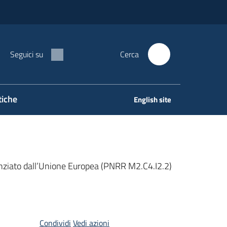
Seguici su
Cerca
tiche
English site
anziato dall’Unione Europea (PNRR M2.C4.I2.2)
Condividi
Vedi azioni