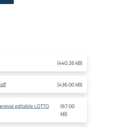
(
440.26 kB
)
pdf
(
436.00 kB
)
nteresse editabile LOTTO
(
67.00
kB
)