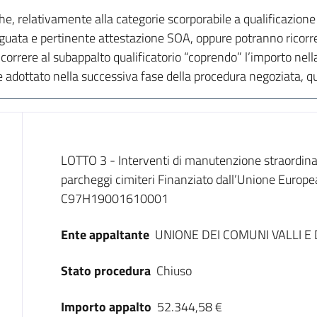
he, relativamente alla categorie scorporabile a qualificazione
uata e pertinente attestazione SOA, oppure potranno ricorrer
rere al subappalto qualificatorio “coprendo” l’importo nella 
adottato nella successiva fase della procedura negoziata, qua
Dati del bando
LOTTO 3 - Interventi di manutenzione straordinar
parcheggi cimiteri Finanziato dall’Unione Europ
C97H19001610001
Ente appaltante
UNIONE DEI COMUNI VALLI E 
Stato procedura
Chiuso
Importo appalto
52.344,58 €