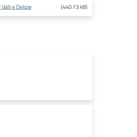
alli e Delizie
(
440.13 kB
)