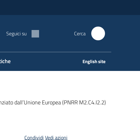
Seguici su
Cerca
tiche
English site
anziato dall’Unione Europea (PNRR M2.C4.I2.2)
Condividi
Vedi azioni