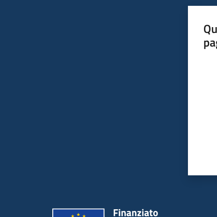
Qu
pa
Valut