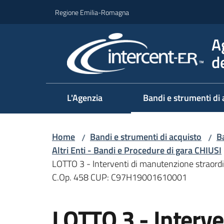
Vai al contenuto
Vai alla navigazione
Vai al footer
Regione Emilia-Romagna
A
d
L'Agenzia
Bandi e strumenti di 
Home
Bandi e strumenti di acquisto
Ba
/
/
Altri Enti - Bandi e Procedure di gara CHIUSI
LOTTO 3 - Interventi di manutenzione straordi
C.Op. 458 CUP: C97H19001610001
Salta al contenuto
LOTTO 3 - Interv