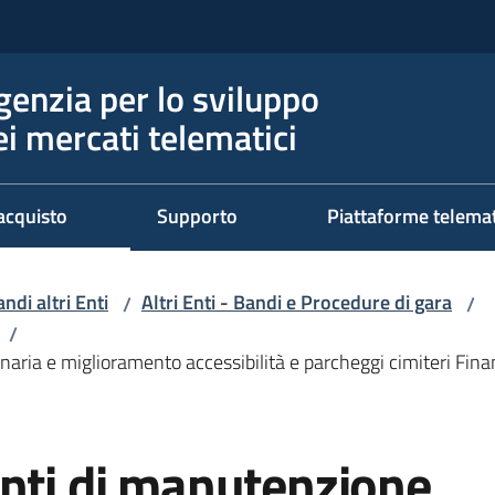
genzia per lo sviluppo
ei mercati telematici
acquisto
Supporto
Piattaforme telema
ndi altri Enti
Altri Enti - Bandi e Procedure di gara
/
/
/
naria e miglioramento accessibilità e parcheggi cimiteri Fin
enti di manutenzione