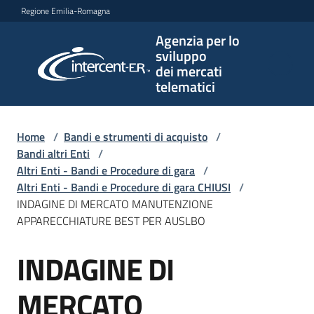
Vai al contenuto
Vai alla navigazione
Vai al footer
Regione Emilia-Romagna
Agenzia per lo
Agenzia
sviluppo
per lo
dei mercati
sviluppo
telematici
dei
mercati
telematici
Home
/
Bandi e strumenti di acquisto
/
Bandi altri Enti
/
Altri Enti - Bandi e Procedure di gara
/
Altri Enti - Bandi e Procedure di gara CHIUSI
/
L'Agenzia
INDAGINE DI MERCATO MANUTENZIONE
APPARECCHIATURE BEST PER AUSLBO
INDAGINE DI
Bandi
Salta al contenuto
e
strumenti
MERCATO
di