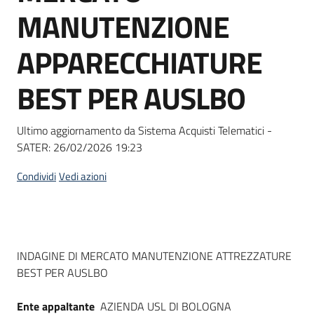
acquisto
MANUTENZIONE
APPARECCHIATURE
Supporto
BEST PER AUSLBO
Piattaforme
Ultimo aggiornamento da Sistema Acquisti Telematici -
telematiche
SATER:
26/02/2026 19:23
Condividi
Vedi azioni
English
Dati del bando
INDAGINE DI MERCATO MANUTENZIONE ATTREZZATURE
site
BEST PER AUSLBO
Ente appaltante
AZIENDA USL DI BOLOGNA