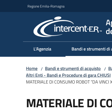
Vai al contenuto
Vai alla navigazione
Vai al footer
Regione Emilia-Romagna
A
d
L'Agenzia
Bandi e strumenti di 
Home
Bandi e strumenti di acquisto
Ba
/
/
Altri Enti - Bandi e Procedure di gara CHIUSI
MATERIALE DI CONSUMO ROBOT “DA VINCI XI
Salta al contenuto
MATERIALE DI 