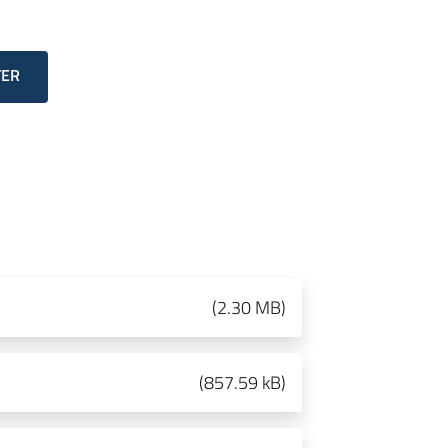
TER
(
2.30 MB
)
(
857.59 kB
)