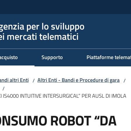
genzia per lo sviluppo
ei mercati telematici
acquisto
Supporto
Piattaforme telema
ndi altri Enti
Altri Enti - Bandi e Procedure di gara
/
/
/
 IS4000 INTUITIVE INTERSURGICAL” PER AUSL DI IMOLA
CONSUMO ROBOT “DA