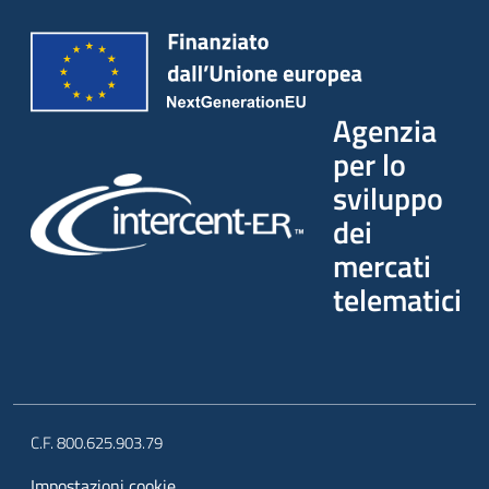
Agenzia
per lo
sviluppo
dei
mercati
telematici
C.F. 800.625.903.79
Impostazioni cookie