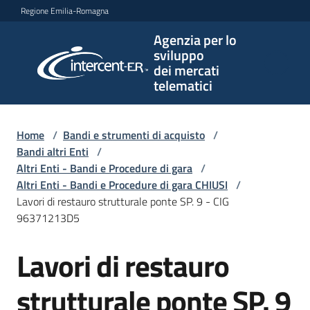
Vai al contenuto
Vai alla navigazione
Vai al footer
Regione Emilia-Romagna
Agenzia per lo
Agenzia
sviluppo
per lo
dei mercati
sviluppo
telematici
dei
mercati
telematici
Home
/
Bandi e strumenti di acquisto
/
Bandi altri Enti
/
Altri Enti - Bandi e Procedure di gara
/
Altri Enti - Bandi e Procedure di gara CHIUSI
/
L'Agenzia
Lavori di restauro strutturale ponte SP. 9 - CIG
96371213D5
Lavori di restauro
Bandi
Salta al contenuto
e
strumenti
strutturale ponte SP. 9
di