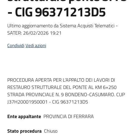
acquisto
- CIG 96371213D5
Ultimo aggiornamento da Sistema Acquisti Telematici -
Supporto
SATER:
26/02/2026 19:21
Condividi
Vedi azioni
Piattaforme
telematiche
Dati del bando
PROCEDURA APERTA PER L’APPALTO DEI LAVORI DI
RESTAURO STRUTTURALE DEL PONTE AL KM 6+250
STRADA PROVINCIALE N. 9 BONDENO-CASUMARO. CUP
J37H20001950001 - CIG 96371213D5
English
site
Ente appaltante
PROVINCIA DI FERRARA
Stato procedura
Chiuso