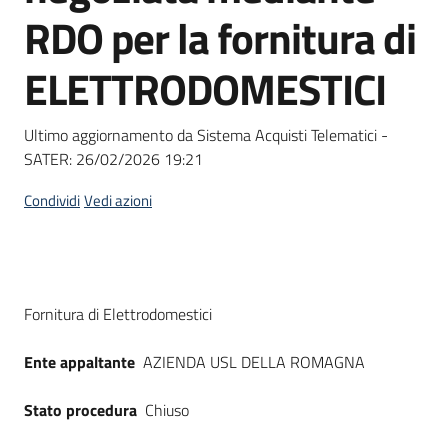
acquisto
RDO per la fornitura di
ELETTRODOMESTICI
Supporto
Ultimo aggiornamento da Sistema Acquisti Telematici -
SATER:
26/02/2026 19:21
Piattaforme
telematiche
Condividi
Vedi azioni
Dati del bando
Fornitura di Elettrodomestici
English
Ente appaltante
AZIENDA USL DELLA ROMAGNA
site
Stato procedura
Chiuso