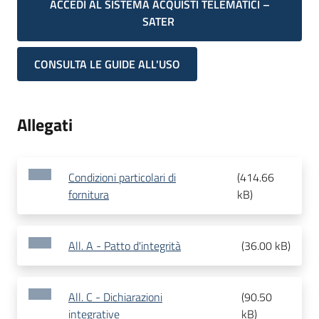
ACCEDI AL SISTEMA ACQUISTI TELEMATICI –
SATER
CONSULTA LE GUIDE ALL'USO
Allegati
Condizioni particolari di
(
414.66
fornitura
kB
)
All. A - Patto d'integrità
(
36.00 kB
)
All. C - Dichiarazioni
(
90.50
integrative
kB
)