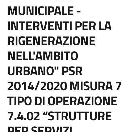
acquisto
MUNICIPALE -
INTERVENTI PER LA
Supporto
RIGENERAZIONE
NELL'AMBITO
Piattaforme
telematiche
URBANO" PSR
2014/2020 MISURA 7
TIPO DI OPERAZIONE
English
7.4.02 “STRUTTURE
site
PER SERVIZI