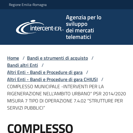
Vai al contenuto
Vai alla navigazione
Vai al footer
Regione Emilia-Romagna
Agenzia per lo
Agenzia
sviluppo
per lo
dei mercati
sviluppo
telematici
dei
mercati
telematici
Home
/
Bandi e strumenti di acquisto
/
Bandi altri Enti
/
Altri Enti - Bandi e Procedure di gara
/
Altri Enti - Bandi e Procedure di gara CHIUSI
/
L'Agenzia
COMPLESSO MUNICIPALE -INTERVENTI PER LA
RIGENERAZIONE NELL'AMBITO URBANO" PSR 2014/2020
MISURA 7 TIPO DI OPERAZIONE 7.4.02 “STRUTTURE PER
SERVIZI PUBBLICI”
Bandi
e
COMPLESSO
strumenti
Salta al contenuto
di