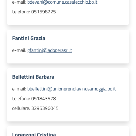
e-mail:
bdevani@comune.casalecchio.bo.it
telefono:
051598225
Fantini Grazia
e-mail:
gfantini@adoperasrl.it
Bellettini Barbara
e-mail:
bbellettini@unionerenolavinosamoggia.bo.it
telefono:
051843578
cellulare:
3295396045
Lorenzoni Cristina