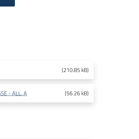
(
210.85 kB
)
E - ALL. A
(
56.26 kB
)