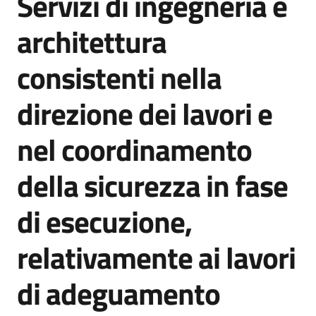
Servizi di ingegneria e
acquisto
architettura
consistenti nella
Supporto
direzione dei lavori e
Piattaforme
nel coordinamento
telematiche
della sicurezza in fase
di esecuzione,
relativamente ai lavori
English
site
di adeguamento