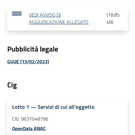
VEDI AVVISO DI
(
18.85
AGGIUDICAZIONE ALLEGATO
kB
)
Pubblicità legale
GUUE (13/02/2023)
Cig
Lotto
1
—
Servizi di cui all'oggetto
CIG:
9637048796
OpenData ANAC