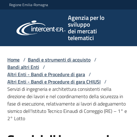
Vai al contenuto
Vai alla navigazione
Vai al footer
Regione Emilia-Romagna
Agenzia per lo
Agenzia
sviluppo
per lo
dei mercati
sviluppo
telematici
dei
mercati
telematici
Home
/
Bandi e strumenti di acquisto
/
Bandi altri Enti
/
Altri Enti - Bandi e Procedure di gara
/
Altri Enti - Bandi e Procedure di gara CHIUSI
/
L'Agenzia
Servizi di ingegneria e architettura consistenti nella
direzione dei lavori e nel coordinamento della sicurezza in
fase di esecuzione, relativamente ai lavori di adeguamento
sismico dell'Istituto Tecnico Einaudi di Correggio (RE) – 1° e
Bandi
2° Lotto
e
strumenti
di
Salta al contenuto