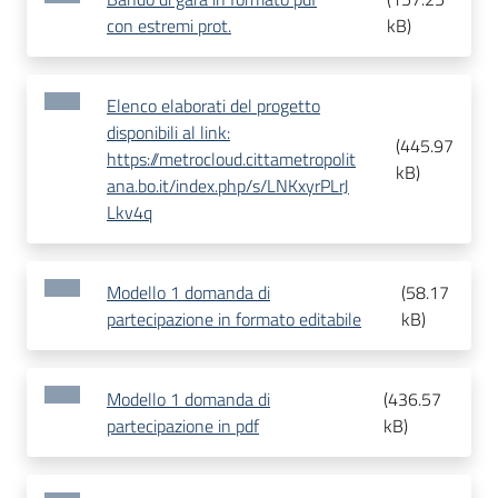
con estremi prot.
kB
)
Elenco elaborati del progetto
disponibili al link:
(
445.97
https://metrocloud.cittametropolit
kB
)
ana.bo.it/index.php/s/LNKxyrPLrJ
Lkv4q
Modello 1 domanda di
(
58.17
partecipazione in formato editabile
kB
)
Modello 1 domanda di
(
436.57
partecipazione in pdf
kB
)