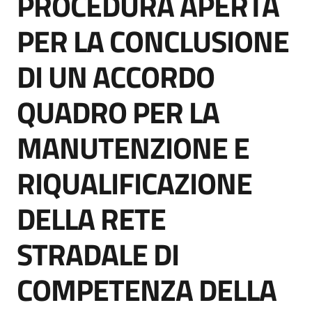
PROCEDURA APERTA
acquisto
PER LA CONCLUSIONE
DI UN ACCORDO
Supporto
QUADRO PER LA
Piattaforme
MANUTENZIONE E
telematiche
RIQUALIFICAZIONE
DELLA RETE
STRADALE DI
English
site
COMPETENZA DELLA