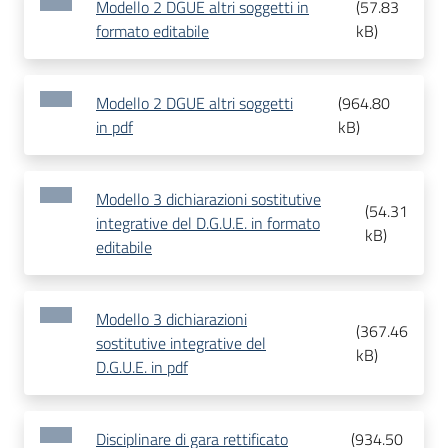
Modello 2 DGUE altri soggetti in
(
57.83
formato editabile
kB
)
Modello 2 DGUE altri soggetti
(
964.80
in pdf
kB
)
Modello 3 dichiarazioni sostitutive
(
54.31
integrative del D.G.U.E. in formato
kB
)
editabile
Modello 3 dichiarazioni
(
367.46
sostitutive integrative del
kB
)
D.G.U.E. in pdf
Disciplinare di gara rettificato
(
934.50