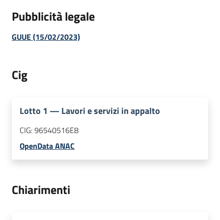
Pubblicità legale
GUUE (15/02/2023)
Cig
Lotto
1
—
Lavori e servizi in appalto
CIG:
96540516E8
OpenData ANAC
Chiarimenti