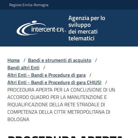
Vai al contenuto
Vai alla navigazione
Vai al footer
Regione Emilia-Romagna
Agenzia per lo
Agenzia
sviluppo
per lo
dei mercati
sviluppo
telematici
dei
mercati
telematici
Home
/
Bandi e strumenti di acquisto
/
Bandi altri Enti
/
Altri Enti - Bandi e Procedure di gara
/
Altri Enti - Bandi e Procedure di gara CHIUSI
/
L'Agenzia
PROCEDURA APERTA PER LA CONCLUSIONE DI UN
ACCORDO QUADRO PER LA MANUTENZIONE E
RIQUALIFICAZIONE DELLA RETE STRADALE DI
COMPETENZA DELLA CITTA' METROPOLITANA DI
Bandi
BOLOGNA
e
strumenti
di
Salta al contenuto