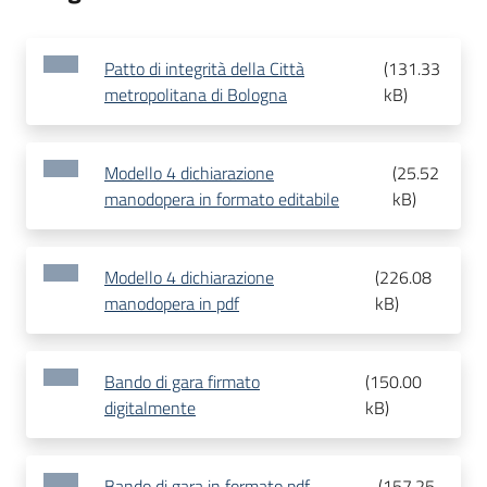
Patto di integrità della Città
(
131.33
metropolitana di Bologna
kB
)
Modello 4 dichiarazione
(
25.52
manodopera in formato editabile
kB
)
Modello 4 dichiarazione
(
226.08
manodopera in pdf
kB
)
Bando di gara firmato
(
150.00
digitalmente
kB
)
Bando di gara in formato pdf
(
157.25