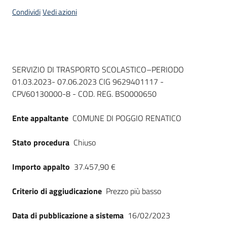
acquisto
Condividi
Vedi azioni
Supporto
Dati del bando
SERVIZIO DI TRASPORTO SCOLASTICO–PERIODO
01.03.2023- 07.06.2023 CIG 9629401117 -
Piattaforme
CPV60130000-8 - COD. REG. BS0000650
telematiche
Ente appaltante
COMUNE DI POGGIO RENATICO
Stato procedura
Chiuso
Importo appalto
37.457,90 €
English
site
Criterio di aggiudicazione
Prezzo più basso
Data di pubblicazione a sistema
16/02/2023