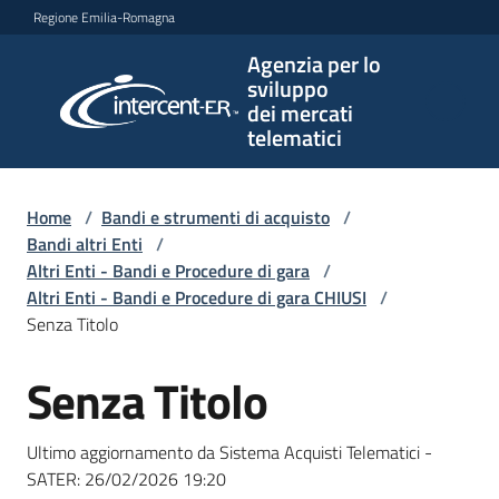
Vai al contenuto
Vai alla navigazione
Vai al footer
Regione Emilia-Romagna
Agenzia per lo
Agenzia
sviluppo
per lo
dei mercati
sviluppo
telematici
dei
mercati
telematici
Home
/
Bandi e strumenti di acquisto
/
Bandi altri Enti
/
Altri Enti - Bandi e Procedure di gara
/
Altri Enti - Bandi e Procedure di gara CHIUSI
/
L'Agenzia
Senza Titolo
Senza Titolo
Salta al contenuto
Bandi
e
Ultimo aggiornamento da Sistema Acquisti Telematici -
strumenti
SATER:
26/02/2026 19:20
di