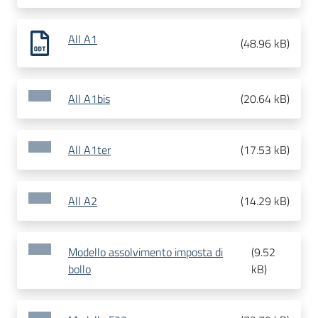
All A1
(
48.96 kB
)
All A1bis
(
20.64 kB
)
All A1ter
(
17.53 kB
)
All A2
(
14.29 kB
)
Modello assolvimento imposta di
(
9.52
bollo
kB
)