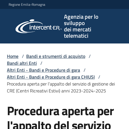
Vai al contenuto
Vai alla navigazione
Vai al footer
Regione Emilia-Romagna
Agenzia per lo
Agenzia
sviluppo
per lo
dei mercati
sviluppo
telematici
dei
mercati
telematici
Home
/
Bandi e strumenti di acquisto
/
Bandi altri Enti
/
Altri Enti - Bandi e Procedure di gara
/
Altri Enti - Bandi e Procedure di gara CHIUSI
/
L'Agenzia
Procedura aperta per l'appalto del servizio di gestione dei
CRE (Centri Ricreativi Estivi) anni 2023-2024-2025
Procedura aperta per
Bandi
Salta al contenuto
e
strumenti
l'appalto del servizio
di