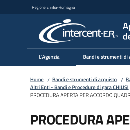
Vai al contenuto
Vai alla navigazione
Vai al footer
Regione Emilia-Romagna
A
d
L'Agenzia
Bandi e strumenti di 
Home
Bandi e strumenti di acquisto
Ba
/
/
Altri Enti - Bandi e Procedure di gara CHIUSI
PROCEDURA APERTA PER ACCORDO QUADRO 
Salta al contenuto
PROCEDURA APE