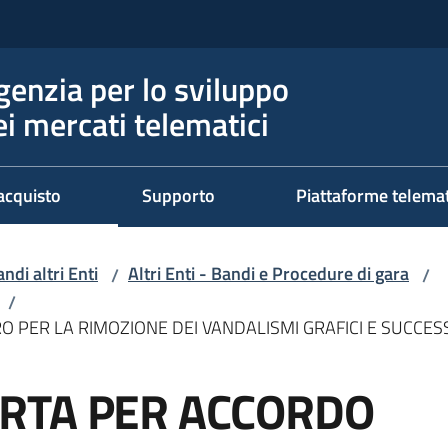
genzia per lo sviluppo
ei mercati telematici
acquisto
Supporto
Piattaforme telema
ndi altri Enti
Altri Enti - Bandi e Procedure di gara
/
/
/
PER LA RIMOZIONE DEI VANDALISMI GRAFICI E SUCCES
RTA PER ACCORDO