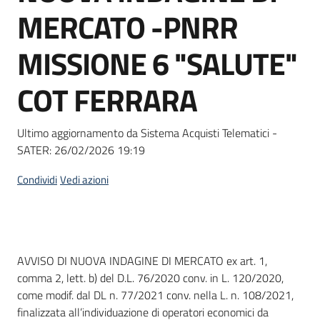
acquisto
MERCATO -PNRR
MISSIONE 6 "SALUTE"
Supporto
COT FERRARA
Piattaforme
Ultimo aggiornamento da Sistema Acquisti Telematici -
telematiche
SATER:
26/02/2026 19:19
Condividi
Vedi azioni
English
Dati del bando
AVVISO DI NUOVA INDAGINE DI MERCATO ex art. 1,
site
comma 2, lett. b) del D.L. 76/2020 conv. in L. 120/2020,
come modif. dal DL n. 77/2021 conv. nella L. n. 108/2021,
finalizzata all’individuazione di operatori economici da