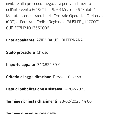
invitare alla procedura negoziata per l’affidamento
Seguici
dell’intervento F/23/21 – PNRR Missione 6 “Salute”
su
Manutenzione straordinaria Centrale Operativa Territoriale
(COT) di Ferrara – Codice Regionale “AUSLFE_117COT” –
CUP E77H21013560006.
Ente appaltante
AZIENDA USL DI FERRARA
Stato procedura
Chiuso
Importo appalto
310.824,39 €
Criterio di aggiudicazione
Prezzo più basso
Data di pubblicazione a sistema
24/02/2023
Termine richiesta chiarimenti
28/02/2023 14:00
Termine presentazione delle