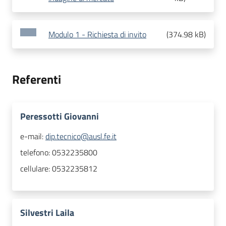
Modulo 1 - Richiesta di invito
(
374.98 kB
)
Referenti
Peressotti Giovanni
e-mail:
dip.tecnico@ausl.fe.it
telefono:
0532235800
cellulare:
0532235812
Silvestri Laila