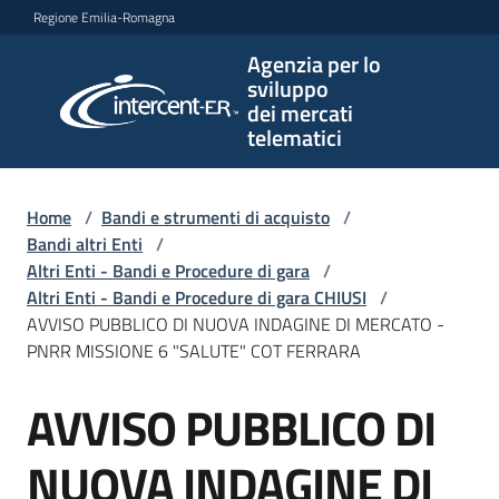
Vai al contenuto
Vai alla navigazione
Vai al footer
Regione Emilia-Romagna
Agenzia per lo
Agenzia
sviluppo
per lo
dei mercati
sviluppo
telematici
dei
mercati
telematici
Home
/
Bandi e strumenti di acquisto
/
Bandi altri Enti
/
Altri Enti - Bandi e Procedure di gara
/
Altri Enti - Bandi e Procedure di gara CHIUSI
/
L'Agenzia
AVVISO PUBBLICO DI NUOVA INDAGINE DI MERCATO -
PNRR MISSIONE 6 "SALUTE" COT FERRARA
AVVISO PUBBLICO DI
Bandi
Salta al contenuto
e
strumenti
NUOVA INDAGINE DI
di