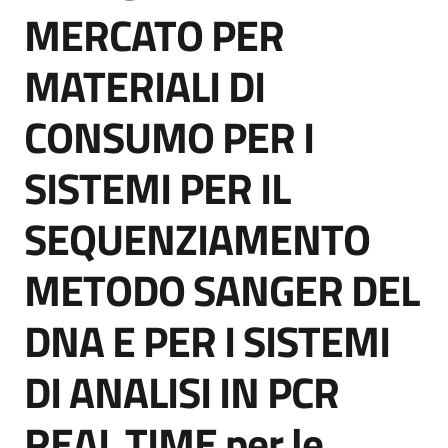
acquisto
MERCATO PER
MATERIALI DI
Supporto
CONSUMO PER I
SISTEMI PER IL
Piattaforme
telematiche
SEQUENZIAMENTO
METODO SANGER DEL
DNA E PER I SISTEMI
English
DI ANALISI IN PCR
site
REAL TIME per le