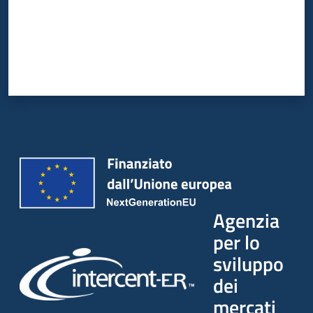
Agenzia
per lo
sviluppo
dei
mercati