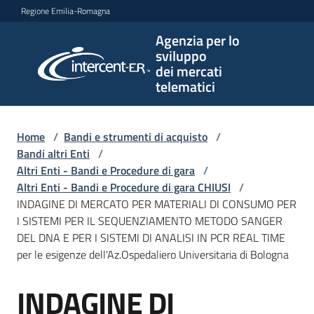
Vai al contenuto
Vai alla navigazione
Vai al footer
Regione Emilia-Romagna
Agenzia per lo
Agenzia
sviluppo
per lo
dei mercati
sviluppo
telematici
dei
mercati
telematici
Home
/
Bandi e strumenti di acquisto
/
Bandi altri Enti
/
Altri Enti - Bandi e Procedure di gara
/
Altri Enti - Bandi e Procedure di gara CHIUSI
/
L'Agenzia
INDAGINE DI MERCATO PER MATERIALI DI CONSUMO PER
I SISTEMI PER IL SEQUENZIAMENTO METODO SANGER
DEL DNA E PER I SISTEMI DI ANALISI IN PCR REAL TIME
per le esigenze dell'Az.Ospedaliero Universitaria di Bologna
Bandi
e
INDAGINE DI
strumenti
Salta al contenuto
di