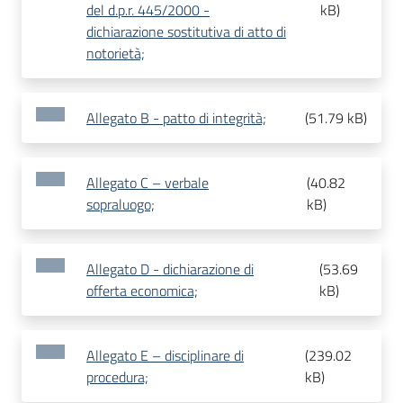
del d.p.r. 445/2000 -
kB
)
dichiarazione sostitutiva di atto di
notorietà;
Allegato B - patto di integrità;
(
51.79 kB
)
Allegato C – verbale
(
40.82
sopraluogo;
kB
)
Allegato D - dichiarazione di
(
53.69
offerta economica;
kB
)
Allegato E – disciplinare di
(
239.02
procedura;
kB
)