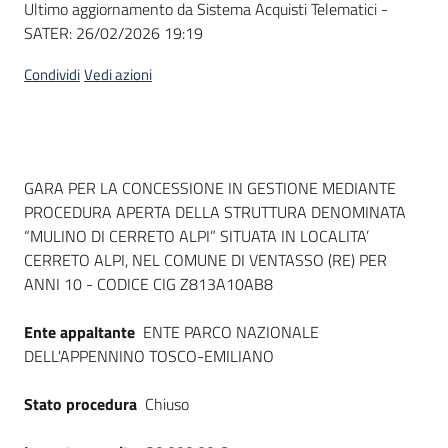
Ultimo aggiornamento da Sistema Acquisti Telematici -
acquisto
SATER:
26/02/2026 19:19
Condividi
Vedi azioni
Supporto
Piattaforme
Dati del bando
GARA PER LA CONCESSIONE IN GESTIONE MEDIANTE
telematiche
PROCEDURA APERTA DELLA STRUTTURA DENOMINATA
“MULINO DI CERRETO ALPI” SITUATA IN LOCALITA’
CERRETO ALPI, NEL COMUNE DI VENTASSO (RE) PER
ANNI 10 - CODICE CIG Z813A10AB8
Ente appaltante
ENTE PARCO NAZIONALE
English
DELL'APPENNINO TOSCO-EMILIANO
site
Stato procedura
Chiuso