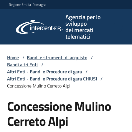
Vai al contenuto
Vai alla navigazione
Vai al footer
Regione Emilia-Romagna
Agenzia per lo
Agenzia
sviluppo
per lo
dei mercati
sviluppo
telematici
dei
mercati
telematici
Home
/
Bandi e strumenti di acquisto
/
Bandi altri Enti
/
Altri Enti - Bandi e Procedure di gara
/
Altri Enti - Bandi e Procedure di gara CHIUSI
/
L'Agenzia
Concessione Mulino Cerreto Alpi
Concessione Mulino
Salta al contenuto
Bandi
e
Cerreto Alpi
strumenti
di