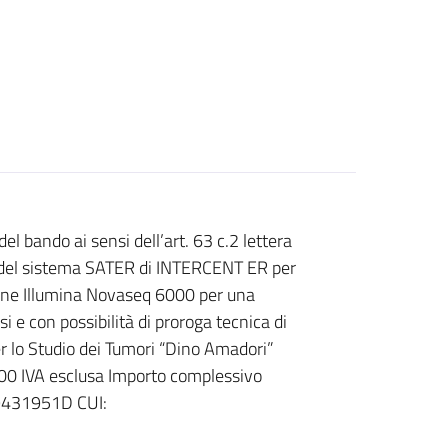
l bando ai sensi dell’art. 63 c.2 lettera
zo del sistema SATER di INTERCENT ER per
zione Illumina Novaseq 6000 per una
i e con possibilità di proroga tecnica di
er lo Studio dei Tumori “Dino Amadori”
00 IVA esclusa Importo complessivo
69431951D CUI: