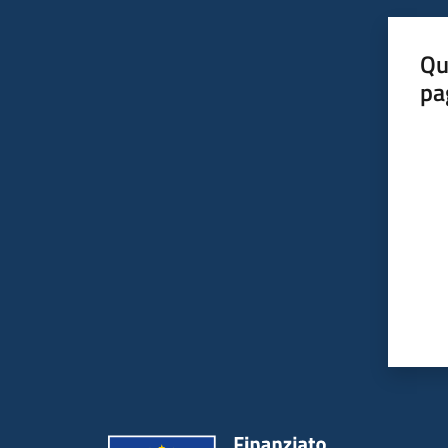
Qu
pa
Valut