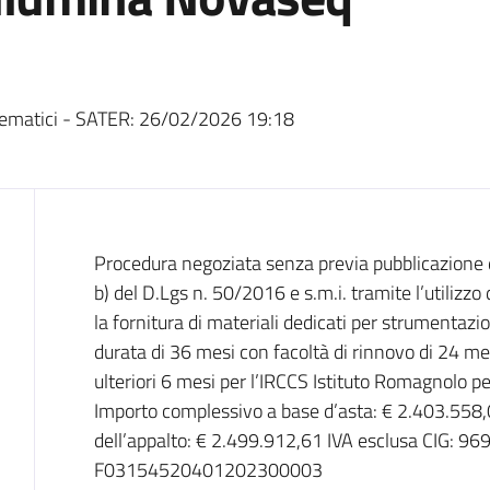
ematici - SATER:
26/02/2026 19:18
Dati del bando
Procedura negoziata senza previa pubblicazione de
b) del D.Lgs n. 50/2016 e s.m.i. tramite l’utiliz
la fornitura di materiali dedicati per strumenta
durata di 36 mesi con facoltà di rinnovo di 24 mes
ulteriori 6 mesi per l’IRCCS Istituto Romagnolo p
Importo complessivo a base d’asta: € 2.403.558,
dell’appalto: € 2.499.912,61 IVA esclusa CIG: 9
F03154520401202300003