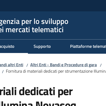
genzia per lo sviluppo
ei mercati telematici
acquisto
Supporto
Piattaforme telema
ndi altri Enti
Altri Enti - Bandi e Procedure di gara
/
/
Fornitura di materiali dedicati per strumentazione Illum
/
iali dedicati per
llumina Novaseq