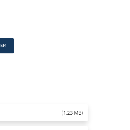
TER
(
1.23 MB
)