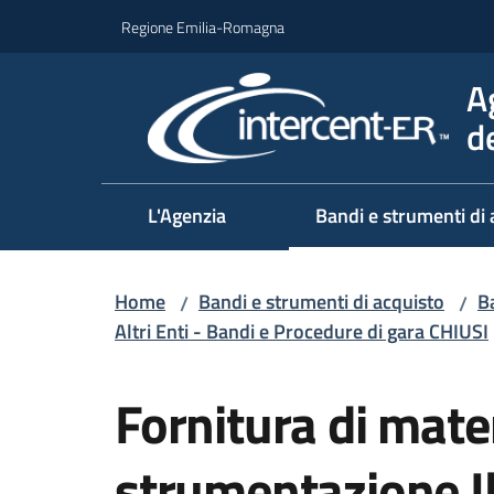
Vai al contenuto
Vai alla navigazione
Vai al footer
Regione Emilia-Romagna
A
d
L'Agenzia
Bandi e strumenti di 
Home
Bandi e strumenti di acquisto
Ba
/
/
Altri Enti - Bandi e Procedure di gara CHIUSI
Salta al contenuto
Fornitura di mater
strumentazione I