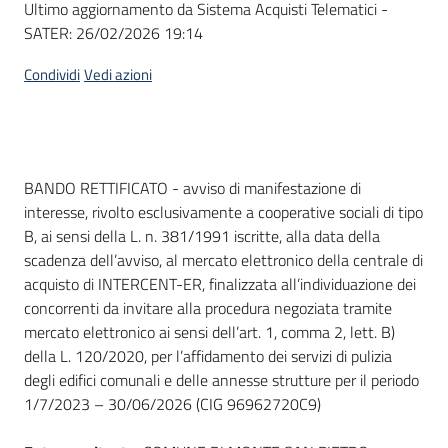
Ultimo aggiornamento da Sistema Acquisti Telematici -
acquisto
SATER:
26/02/2026 19:14
Condividi
Vedi azioni
Supporto
Piattaforme
Dati del bando
BANDO RETTIFICATO - avviso di manifestazione di
telematiche
interesse, rivolto esclusivamente a cooperative sociali di tipo
B, ai sensi della L. n. 381/1991 iscritte, alla data della
scadenza dell’avviso, al mercato elettronico della centrale di
acquisto di INTERCENT-ER, finalizzata all’individuazione dei
concorrenti da invitare alla procedura negoziata tramite
mercato elettronico ai sensi dell’art. 1, comma 2, lett. B)
English
della L. 120/2020, per l’affidamento dei servizi di pulizia
site
degli edifici comunali e delle annesse strutture per il periodo
1/7/2023 – 30/06/2026 (CIG 96962720C9)