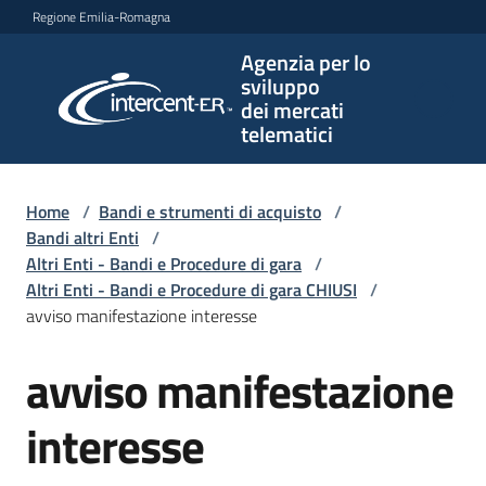
Vai al contenuto
Vai alla navigazione
Vai al footer
Regione Emilia-Romagna
Agenzia per lo
Agenzia
sviluppo
per lo
dei mercati
sviluppo
telematici
dei
mercati
telematici
Home
/
Bandi e strumenti di acquisto
/
Bandi altri Enti
/
Altri Enti - Bandi e Procedure di gara
/
Altri Enti - Bandi e Procedure di gara CHIUSI
/
L'Agenzia
avviso manifestazione interesse
avviso manifestazione
Salta al contenuto
Bandi
e
interesse
strumenti
di