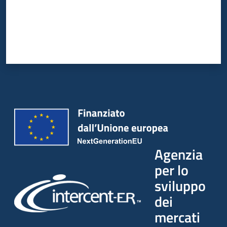
Agenzia
per lo
sviluppo
dei
mercati