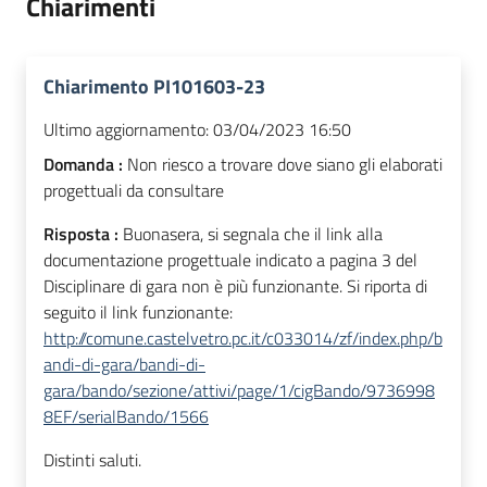
Chiarimenti
Chiarimento PI101603-23
Ultimo aggiornamento:
03/04/2023 16:50
Domanda :
Non riesco a trovare dove siano gli elaborati
progettuali da consultare
Risposta :
Buonasera, s
i segnala che il link alla
documentazione progettuale indicato a pagina 3 del
Disciplinare di gara non è più funzionante. Si riporta di
seguito il link funzionante:
http://comune.castelvetro.pc.it/c033014/zf/index.php/b
andi-di-gara/bandi-di-
gara/bando/sezione/attivi/page/1/cigBando/9736998
8EF/serialBando/1566
Distinti saluti.