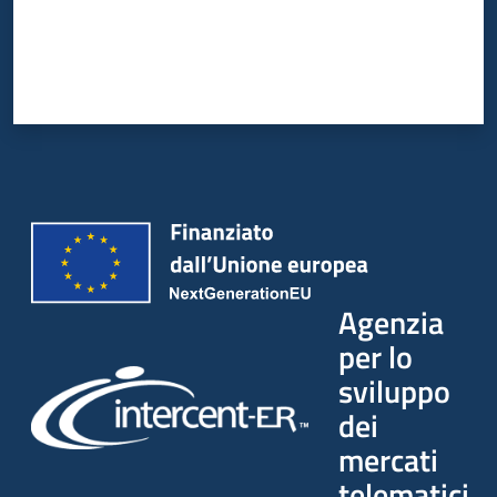
Agenzia
per lo
sviluppo
dei
mercati
telematici