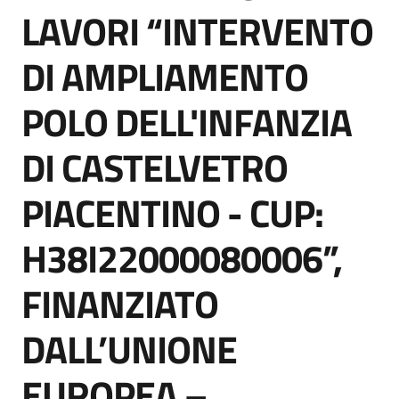
acquisto
LAVORI “INTERVENTO
DI AMPLIAMENTO
Supporto
POLO DELL'INFANZIA
DI CASTELVETRO
Piattaforme
telematiche
PIACENTINO - CUP:
H38I22000080006”,
FINANZIATO
English
DALL’UNIONE
site
EUROPEA –