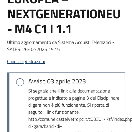
Seguici
NEXTGENERATIONEU
su
- M4 C1 I 1.1
Ultimo aggiornamento da Sistema Acquisti Telematici -
SATER:
26/02/2026 19:15
Condividi
Vedi azioni
Avviso
03 aprile 2023
Si segnala che il link alla documentazione
progettuale indicato a pagina 3 del Disciplinare
di gara non è più funzionante. Si riporta di
seguito il link funzionante:
http://comune.castelvetro.pc.it/c033014/zf/index.ph
di-gara/bandi-di-