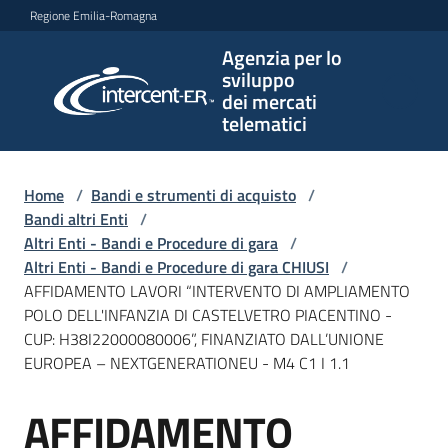
Vai al contenuto
Vai alla navigazione
Vai al footer
Regione Emilia-Romagna
Agenzia per lo
Agenzia
sviluppo
per lo
dei mercati
sviluppo
telematici
dei
mercati
telematici
Home
/
Bandi e strumenti di acquisto
/
Bandi altri Enti
/
Altri Enti - Bandi e Procedure di gara
/
Altri Enti - Bandi e Procedure di gara CHIUSI
/
L'Agenzia
AFFIDAMENTO LAVORI “INTERVENTO DI AMPLIAMENTO
POLO DELL'INFANZIA DI CASTELVETRO PIACENTINO -
CUP: H38I22000080006”, FINANZIATO DALL’UNIONE
EUROPEA – NEXTGENERATIONEU - M4 C1 I 1.1
Bandi
e
AFFIDAMENTO
strumenti
Salta al contenuto
di