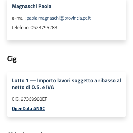
Magnaschi Paola
e-mail:
paola.magnaschi@provincia.pc.it
telefono:
0523795283
Cig
Lotto
1
—
Importo lavori soggetto a ribasso al
netto di O.S. e IVA
CIG:
97369988EF
OpenData ANAC