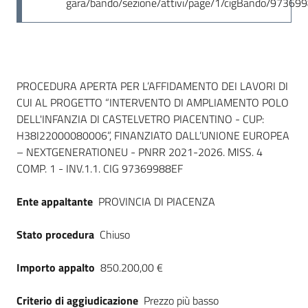
gara/bando/sezione/attivi/page/1/cigBando/97369
Dati del bando
PROCEDURA APERTA PER L’AFFIDAMENTO DEI LAVORI DI
CUI AL PROGETTO “INTERVENTO DI AMPLIAMENTO POLO
DELL'INFANZIA DI CASTELVETRO PIACENTINO - CUP:
H38I22000080006”, FINANZIATO DALL’UNIONE EUROPEA
– NEXTGENERATIONEU - PNRR 2021-2026. MISS. 4
COMP. 1 - INV.1.1. CIG 97369988EF
Ente appaltante
PROVINCIA DI PIACENZA
Stato procedura
Chiuso
Importo appalto
850.200,00 €
Criterio di aggiudicazione
Prezzo più basso