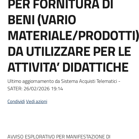
PER FORNITURA DI
acquisto
BENI (VARIO
Supporto
MATERIALE/PRODOTTI)
DA UTILIZZARE PER LE
Piattaforme
ATTIVITA’ DIDATTICHE
telematiche
Ultimo aggiornamento da Sistema Acquisti Telematici -
SATER:
26/02/2026 19:14
Condividi
Vedi azioni
English
site
Dati del bando
AVVISO ESPLORATIVO PER MANIFESTAZIONE DI