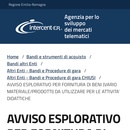
Vai al contenuto
Vai alla navigazione
Vai al footer
Regione Emilia-Romagna
Agenzia per lo
Agenzia
sviluppo
per lo
dei mercati
sviluppo
telematici
dei
mercati
telematici
Home
/
Bandi e strumenti di acquisto
/
Bandi altri Enti
/
Altri Enti - Bandi e Procedure di gara
/
Altri Enti - Bandi e Procedure di gara CHIUSI
/
L'Agenzia
AVVISO ESPLORATIVO PER FORNITURA DI BENI (VARIO
MATERIALE/PRODOTTI) DA UTILIZZARE PER LE ATTIVITA’
DIDATTICHE
Bandi
AVVISO ESPLORATIVO
e
Salta al contenuto
strumenti
di