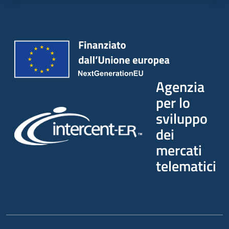
Agenzia
per lo
sviluppo
dei
mercati
telematici