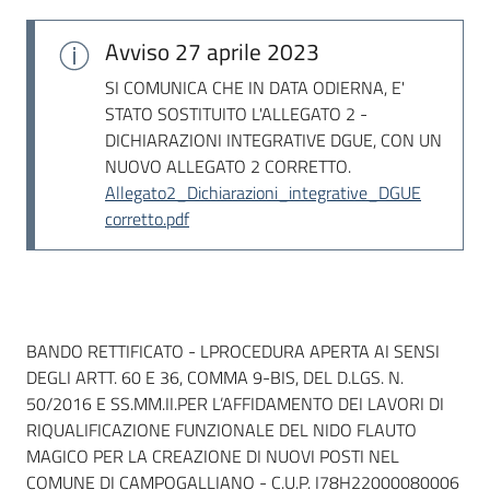
Seguici
su
Avviso
27 aprile 2023
SI COMUNICA CHE IN DATA ODIERNA, E'
STATO SOSTITUITO L'ALLEGATO 2 -
DICHIARAZIONI INTEGRATIVE DGUE, CON UN
NUOVO ALLEGATO 2 CORRETTO.
Allegato2_Dichiarazioni_integrative_DGUE
corretto.pdf
Dati del bando
BANDO RETTIFICATO - LPROCEDURA APERTA AI SENSI
DEGLI ARTT. 60 E 36, COMMA 9-BIS, DEL D.LGS. N.
50/2016 E SS.MM.II.PER L’AFFIDAMENTO DEI LAVORI DI
RIQUALIFICAZIONE FUNZIONALE DEL NIDO FLAUTO
MAGICO PER LA CREAZIONE DI NUOVI POSTI NEL
COMUNE DI CAMPOGALLIANO - C.U.P. I78H22000080006