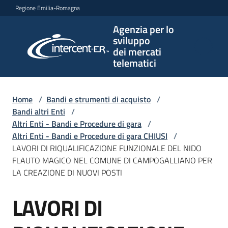
Vai al contenuto
Vai alla navigazione
Vai al footer
Regione Emilia-Romagna
Agenzia per lo
Agenzia
sviluppo
per lo
dei mercati
sviluppo
telematici
dei
mercati
telematici
Home
/
Bandi e strumenti di acquisto
/
Bandi altri Enti
/
Altri Enti - Bandi e Procedure di gara
/
Altri Enti - Bandi e Procedure di gara CHIUSI
/
L'Agenzia
LAVORI DI RIQUALIFICAZIONE FUNZIONALE DEL NIDO
FLAUTO MAGICO NEL COMUNE DI CAMPOGALLIANO PER
LA CREAZIONE DI NUOVI POSTI
Bandi
LAVORI DI
e
Salta al contenuto
strumenti
di