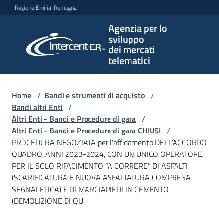
Vai al contenuto
Vai alla navigazione
Vai al footer
Regione Emilia-Romagna
Agenzia per lo
Agenzia
sviluppo
per lo
dei mercati
sviluppo
telematici
dei
mercati
telematici
Home
/
Bandi e strumenti di acquisto
/
Bandi altri Enti
/
Altri Enti - Bandi e Procedure di gara
/
Altri Enti - Bandi e Procedure di gara CHIUSI
/
L'Agenzia
PROCEDURA NEGOZIATA per l'affidamento DELL'ACCORDO
QUADRO, ANNI 2023-2024, CON UN UNICO OPERATORE,
PER IL SOLO RIFACIMENTO “A CORRERE” DI ASFALTI
(SCARIFICATURA E NUOVA ASFALTATURA COMPRESA
Bandi
SEGNALETICA) E DI MARCIAPIEDI IN CEMENTO
e
(DEMOLIZIONE DI QU
strumenti
di