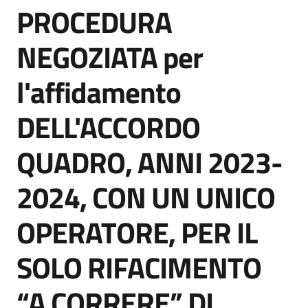
PROCEDURA
acquisto
Salta al contenuto
NEGOZIATA per
Supporto
l'affidamento
DELL'ACCORDO
Piattaforme
telematiche
QUADRO, ANNI 2023-
2024, CON UN UNICO
OPERATORE, PER IL
English
SOLO RIFACIMENTO
site
“A CORRERE” DI