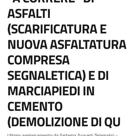
Seguici
ASFALTI
su
(SCARIFICATURA E
NUOVA ASFALTATURA
COMPRESA
SEGNALETICA) E DI
MARCIAPIEDI IN
CEMENTO
(DEMOLIZIONE DI QU
Ultimo aggiornamento da Sistema Acquisti Telematici -