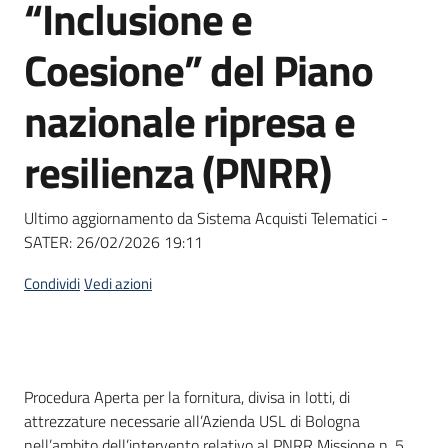
“Inclusione e
Seguici
su
Coesione” del Piano
nazionale ripresa e
resilienza (PNRR)
Ultimo aggiornamento da Sistema Acquisti Telematici -
SATER:
26/02/2026 19:11
Condividi
Vedi azioni
Dati del bando
Procedura Aperta per la fornitura, divisa in lotti, di
attrezzature necessarie all’Azienda USL di Bologna
nell’ambito dell’intervento relativo al PNRR Missione n. 5