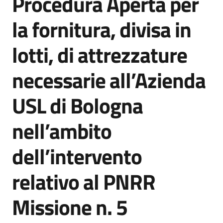
Procedura Aperta per
acquisto
la fornitura, divisa in
lotti, di attrezzature
Supporto
necessarie all’Azienda
Piattaforme
USL di Bologna
telematiche
nell’ambito
dell’intervento
relativo al PNRR
English
site
Missione n. 5