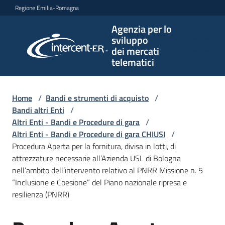
Vai al contenuto
Vai alla navigazione
Vai al footer
Regione Emilia-Romagna
Agenzia per lo
Agenzia
sviluppo
per lo
dei mercati
sviluppo
telematici
dei
mercati
telematici
Home
/
Bandi e strumenti di acquisto
/
Bandi altri Enti
/
Altri Enti - Bandi e Procedure di gara
/
Altri Enti - Bandi e Procedure di gara CHIUSI
/
L'Agenzia
Procedura Aperta per la fornitura, divisa in lotti, di
attrezzature necessarie all’Azienda USL di Bologna
nell’ambito dell’intervento relativo al PNRR Missione n. 5
“Inclusione e Coesione” del Piano nazionale ripresa e
Bandi
resilienza (PNRR)
e
strumenti
di
Salta al contenuto