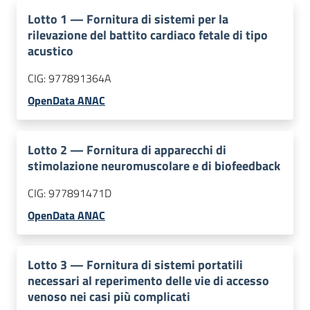
Lotto
1
—
Fornitura di sistemi per la
rilevazione del battito cardiaco fetale di tipo
acustico
CIG:
977891364A
OpenData ANAC
Lotto
2
—
Fornitura di apparecchi di
stimolazione neuromuscolare e di biofeedback
CIG:
977891471D
OpenData ANAC
Lotto
3
—
Fornitura di sistemi portatili
necessari al reperimento delle vie di accesso
venoso nei casi più complicati