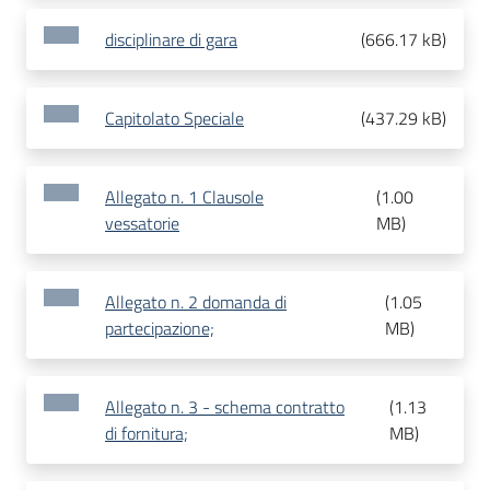
disciplinare di gara
(
666.17 kB
)
Capitolato Speciale
(
437.29 kB
)
Allegato n. 1 Clausole
(
1.00
vessatorie
MB
)
Allegato n. 2 domanda di
(
1.05
partecipazione;
MB
)
Allegato n. 3 - schema contratto
(
1.13
di fornitura;
MB
)