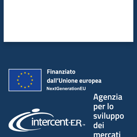
Agenzia
per lo
sviluppo
dei
mercati