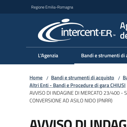
Vai al contenuto
Vai alla navigazione
Vai al footer
Regione Emilia-Romagna
A
d
L'Agenzia
Bandi e strumenti di 
Home
Bandi e strumenti di acquisto
Ba
/
/
Altri Enti - Bandi e Procedure di gara CHIUSI
AVVISO DI INDAGINE DI MERCATO 23/400 
CONVERSIONE AD ASILO NIDO (PNRR)
Salta al contenuto
AVVISO DI INDA