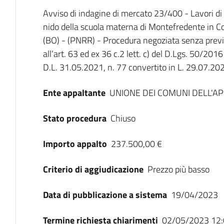
Dati del bando
Avviso di indagine di mercato 23/400 - Lavori d
nido della scuola materna di Montefredente in 
(BO) - (PNRR) - Procedura negoziata senza previa
all’art. 63 ed ex 36 c.2 lett. c) del D.Lgs. 50/2016
D.L. 31.05.2021, n. 77 convertito in L. 29.07.20
Ente appaltante
UNIONE DEI COMUNI DELL'
Stato procedura
Chiuso
Importo appalto
237.500,00 €
Criterio di aggiudicazione
Prezzo più basso
Data di pubblicazione a sistema
19/04/2023
Termine richiesta chiarimenti
02/05/2023 12: