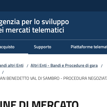
genzia per lo sviluppo
ei mercati telematici
acquisto
Supporto
Piattaforme telema
ndi altri Enti
Altri Enti - Bandi e Procedure di gara
/
/
/
- SAN BENEDETTO VAL DI SAMBRO - PROCEDURA NEGOZIA
GINE DI MERCATO