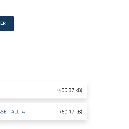
TER
(
455.37 kB
)
E - ALL. A
(
60.17 kB
)