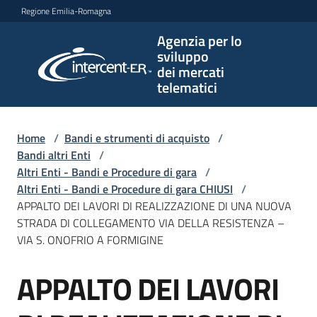
Vai al contenuto
Vai alla navigazione
Vai al footer
Regione Emilia-Romagna
Agenzia per lo
Agenzia
sviluppo
per lo
dei mercati
sviluppo
telematici
dei
mercati
telematici
Home
/
Bandi e strumenti di acquisto
/
Bandi altri Enti
/
Altri Enti - Bandi e Procedure di gara
/
Altri Enti - Bandi e Procedure di gara CHIUSI
/
L'Agenzia
APPALTO DEI LAVORI DI REALIZZAZIONE DI UNA NUOVA
STRADA DI COLLEGAMENTO VIA DELLA RESISTENZA –
VIA S. ONOFRIO A FORMIGINE
Bandi
APPALTO DEI LAVORI
e
Salta al contenuto
strumenti
di