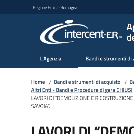
Vai al contenuto
Vai alla navigazione
Vai al footer
Regione Emilia-Romagna
A
d
L'Agenzia
Bandi e strumenti di 
Home
Bandi e strumenti di acquisto
Ba
/
/
Altri Enti - Bandi e Procedure di gara CHIUSI
LAVORI DI “DEMOLIZIONE E RICOSTRUZIONE
SAVOIA”.
Salta al contenuto
LAVORI DI “DEMO