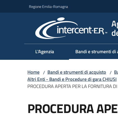
Vai al contenuto
Vai alla navigazione
Vai al footer
Regione Emilia-Romagna
A
d
L'Agenzia
Bandi e strumenti di 
Home
Bandi e strumenti di acquisto
Ba
/
/
Altri Enti - Bandi e Procedure di gara CHIUSI
PROCEDURA APERTA PER LA FORNITURA DI 
Salta al contenuto
PROCEDURA APE