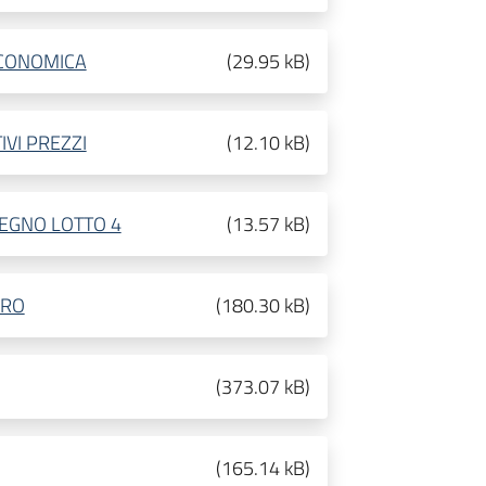
ECONOMICA
(
29.95 kB
)
IVI PREZZI
(
12.10 kB
)
PEGNO LOTTO 4
(
13.57 kB
)
DRO
(
180.30 kB
)
(
373.07 kB
)
(
165.14 kB
)