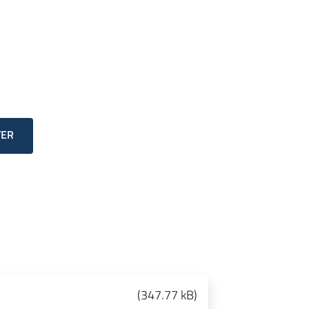
TER
(
347.77 kB
)