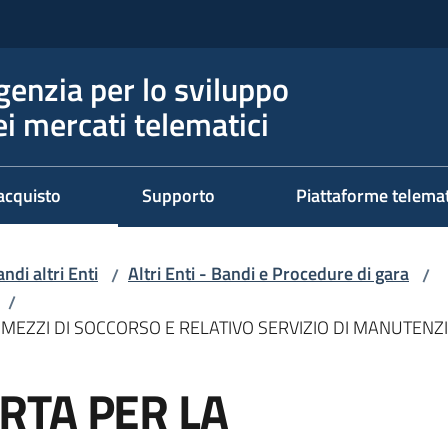
genzia per lo sviluppo
ei mercati telematici
acquisto
Supporto
Piattaforme telema
ndi altri Enti
Altri Enti - Bandi e Procedure di gara
/
/
/
MEZZI DI SOCCORSO E RELATIVO SERVIZIO DI MANUTENZ
RTA PER LA