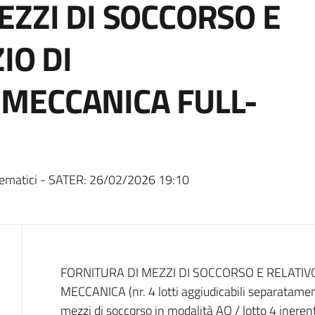
EZZI DI SOCCORSO E
IO DI
MECCANICA FULL-
ematici - SATER:
26/02/2026 19:10
Dati del bando
FORNITURA DI MEZZI DI SOCCORSO E RELATIV
MECCANICA (nr. 4 lotti aggiudicabili separatamente:
mezzi di soccorso in modalità AQ / lotto 4 inere