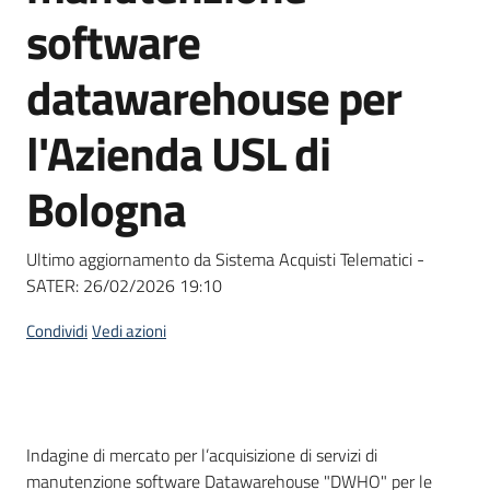
acquisto
software
datawarehouse per
Supporto
l'Azienda USL di
Bologna
Piattaforme
telematiche
Ultimo aggiornamento da Sistema Acquisti Telematici -
SATER:
26/02/2026 19:10
Condividi
Vedi azioni
English
site
Dati del bando
Indagine di mercato per l’acquisizione di servizi di
manutenzione software Datawarehouse "DWHO" per le