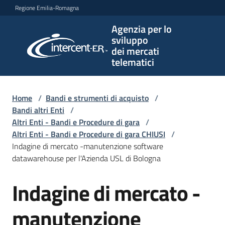
Vai al contenuto
Vai alla navigazione
Vai al footer
Regione Emilia-Romagna
Agenzia per lo
Agenzia
sviluppo
per lo
dei mercati
sviluppo
telematici
dei
mercati
telematici
Home
/
Bandi e strumenti di acquisto
/
Bandi altri Enti
/
Altri Enti - Bandi e Procedure di gara
/
Altri Enti - Bandi e Procedure di gara CHIUSI
/
L'Agenzia
Indagine di mercato -manutenzione software
datawarehouse per l'Azienda USL di Bologna
Indagine di mercato -
Bandi
Salta al contenuto
e
strumenti
manutenzione
di