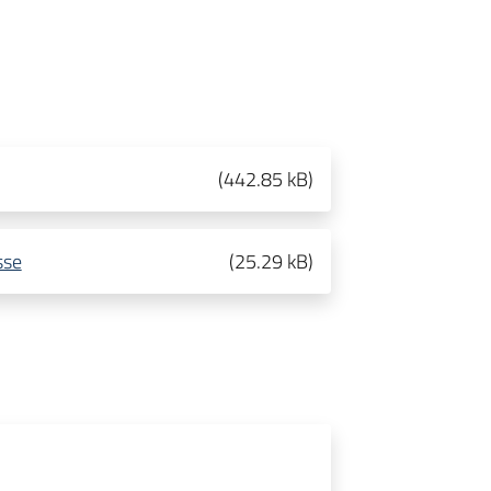
(
442.85 kB
)
sse
(
25.29 kB
)