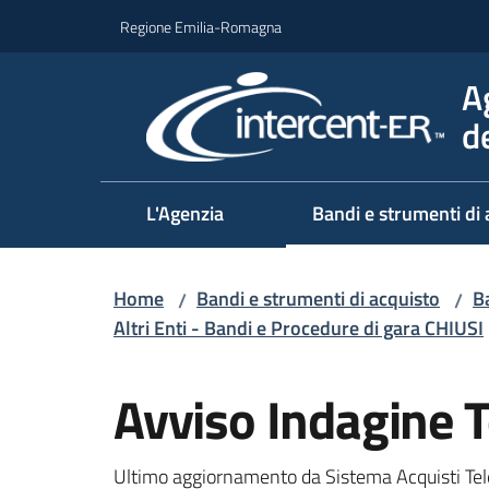
Vai al contenuto
Vai alla navigazione
Vai al footer
Regione Emilia-Romagna
A
d
L'Agenzia
Bandi e strumenti di 
Home
Bandi e strumenti di acquisto
Ba
/
/
Altri Enti - Bandi e Procedure di gara CHIUSI
Salta al contenuto
Avviso Indagine 
Ultimo aggiornamento da Sistema Acquisti Tel