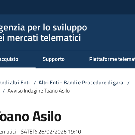
genzia per lo sviluppo
ei mercati telematici
acquisto
Supporto
Piattaforme telema
ndi altri Enti
Altri Enti - Bandi e Procedure di gara
/
/
Avviso Indagine Toano Asilo
/
Toano Asilo
ematici - SATER:
26/02/2026 19:10