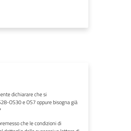
iente dichiarare che si
e OS28-OS30 e OS7 oppure bisogna già
?
remesso che le condizioni di