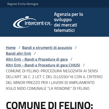
Vai al contenuto
Vai alla navigazione
Vai al footer
Regione Emilia-Romagna
Agenzia per lo
Agenzia
sviluppo
per lo
dei mercati
sviluppo
telematici
dei
mercati
telematici
Home
/
Bandi e strumenti di acquisto
/
Bandi altri Enti
/
Altri Enti - Bandi e Procedure di gara
/
Altri Enti - Bandi e Procedure di gara CHIUSI
/
L'Agenzia
COMUNE DI FELINO: PROCEDURA NEGOZIATA AI SENSI
DELL'ART. 36 C. 2 LET. C DEL D.LGS50/16 CON IL CRITERIO
DEL MINOR PREZZO PER I LAVORI DI AMPLIAMENTO
ASILO NIDO COMUNALE "LA RONDINE" DI FELINO
Bandi
e
COMUNE DI FELINO:
strumenti
Salta al contenuto
di