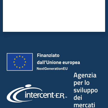
Agenzia
per lo
sviluppo
dei
mercati