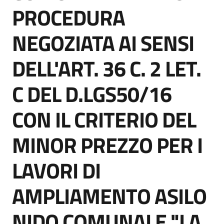
acquisto
PROCEDURA
NEGOZIATA AI SENSI
Supporto
DELL'ART. 36 C. 2 LET.
C DEL D.LGS50/16
Piattaforme
telematiche
CON IL CRITERIO DEL
MINOR PREZZO PER I
LAVORI DI
English
AMPLIAMENTO ASILO
site
NIDO COMUNALE "LA