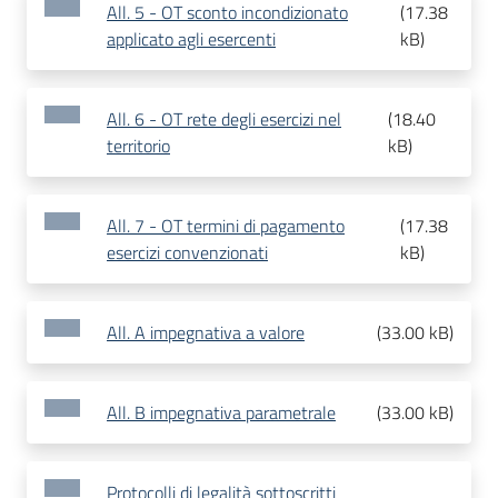
All. 5 - OT sconto incondizionato
(
17.38
applicato agli esercenti
kB
)
All. 6 - OT rete degli esercizi nel
(
18.40
territorio
kB
)
All. 7 - OT termini di pagamento
(
17.38
esercizi convenzionati
kB
)
All. A impegnativa a valore
(
33.00 kB
)
All. B impegnativa parametrale
(
33.00 kB
)
Protocolli di legalità sottoscritti