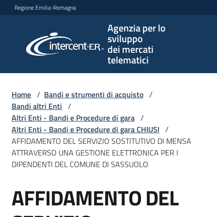
Vai al contenuto
Vai alla navigazione
Vai al footer
Regione Emilia-Romagna
Agenzia per lo
Agenzia
sviluppo
per lo
dei mercati
sviluppo
telematici
dei
mercati
telematici
Home
/
Bandi e strumenti di acquisto
/
Bandi altri Enti
/
Altri Enti - Bandi e Procedure di gara
/
Altri Enti - Bandi e Procedure di gara CHIUSI
/
L'Agenzia
AFFIDAMENTO DEL SERVIZIO SOSTITUTIVO DI MENSA
ATTRAVERSO UNA GESTIONE ELETTRONICA PER I
DIPENDENTI DEL COMUNE DI SASSUOLO
Bandi
AFFIDAMENTO DEL
e
Salta al contenuto
strumenti
di