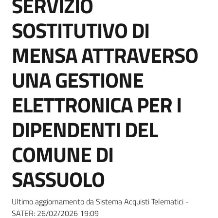
SERVIZIO
acquisto
SOSTITUTIVO DI
Supporto
MENSA ATTRAVERSO
UNA GESTIONE
Piattaforme
ELETTRONICA PER I
telematiche
DIPENDENTI DEL
COMUNE DI
SASSUOLO
English
site
Ultimo aggiornamento da Sistema Acquisti Telematici -
SATER:
26/02/2026 19:09