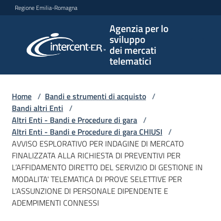
Vai al contenuto
Vai alla navigazione
Vai al footer
Regione Emilia-Romagna
Agenzia per lo
Agenzia
sviluppo
per lo
dei mercati
sviluppo
telematici
dei
mercati
telematici
Home
/
Bandi e strumenti di acquisto
/
Bandi altri Enti
/
Altri Enti - Bandi e Procedure di gara
/
Altri Enti - Bandi e Procedure di gara CHIUSI
/
L'Agenzia
AVVISO ESPLORATIVO PER INDAGINE DI MERCATO
FINALIZZATA ALLA RICHIESTA DI PREVENTIVI PER
L’AFFIDAMENTO DIRETTO DEL SERVIZIO DI GESTIONE IN
MODALITA' TELEMATICA DI PROVE SELETTIVE PER
Bandi
L'ASSUNZIONE DI PERSONALE DIPENDENTE E
e
ADEMPIMENTI CONNESSI
strumenti
di