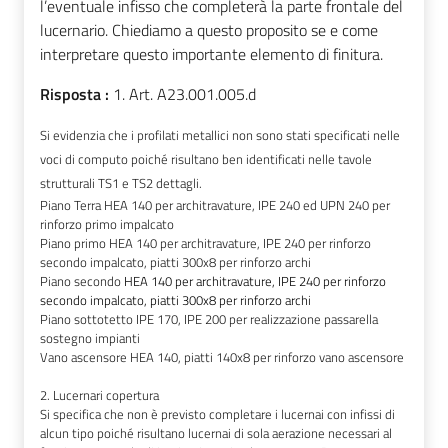
l’eventuale infisso che completerà la parte frontale del
lucernario. Chiediamo a questo proposito se e come
interpretare questo importante elemento di finitura.
Risposta :
1. Art. A23.001.005.d
Si evidenzia che i profilati metallici non sono stati specificati nelle
voci di computo poiché risultano ben identificati nelle tavole
strutturali TS1 e TS2 dettagli.
Piano Terra HEA 140 per architravature, IPE 240 ed UPN 240 per
rinforzo primo impalcato
Piano primo HEA 140 per architravature, IPE 240 per rinforzo
secondo impalcato, piatti 300x8 per rinforzo archi
Piano secondo
HEA 140 per architravature, IPE 240 per rinforzo
secondo impalcato, piatti 300x8 per rinforzo archi
Piano sottotetto IPE 170, IPE 200 per realizzazione passarella
sostegno impianti
Vano ascensore HEA 140, piatti 140x8 per rinforzo vano ascensore
2. Lucernari copertura
Si specifica che non è previsto completare i lucernai con infissi di
alcun tipo poiché risultano lucernai di sola aerazione necessari al