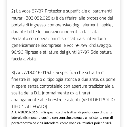
La voce 87/87 Protezione superficiale di paramenti
2)
murari (B03.052.025.a) è da riferirsi alla protezione del
portale di ingresso, comprensivo degli elementi lapidei,
durante tutte le lavorazioni inerenti la facciata.
Pertanto con operazioni di stuccatura si intendono
genericamente ricomprese le voci 94/94 idrolavaggio,
96/96 Ripresa e stilatura dei giunti 97/97 Scialbatura
faccia a vista.
3)
Art. A18.016.016.f
- Si specifica che si tratta di
finestre in legno di tipologia storica a due ante, da porre
in opera senza controtelaio con apertura tradizionale a
scelta della D.L. (normalmente dx a tirare)
analogamente alle finestre esistenti. (V
EDI DETTAGLIO
TIPO 1 ALLEGATO)
Art. A18.016.016.h
- Si specifica che trattasi di
portoncino
di uscita
laterale disi
mpegno cucina
con sopraluce uguale all'esistente non di
porta finestra ed è da intendersi come
voce
cautelativa
poiché sarà