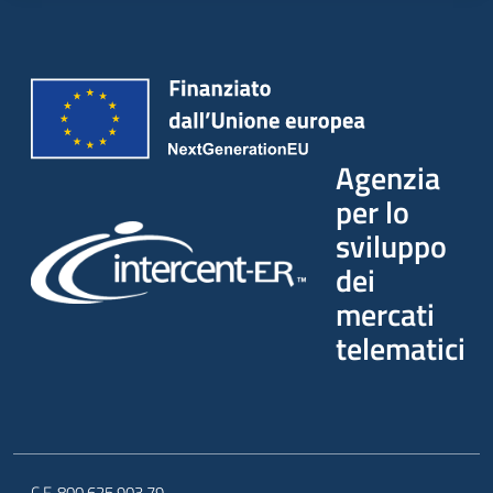
Agenzia
per lo
sviluppo
dei
mercati
telematici
C.F. 800.625.903.79