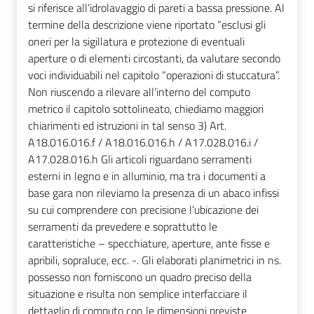
si riferisce all’idrolavaggio di pareti a bassa pressione. Al
termine della descrizione viene riportato “esclusi gli
oneri per la sigillatura e protezione di eventuali
aperture o di elementi circostanti, da valutare secondo
voci individuabili nel capitolo “operazioni di stuccatura”.
Non riuscendo a rilevare all’interno del computo
metrico il capitolo sottolineato, chiediamo maggiori
chiarimenti ed istruzioni in tal senso 3) Art.
A18.016.016.f / A18.016.016.h / A17.028.016.i /
A17.028.016.h Gli articoli riguardano serramenti
esterni in legno e in alluminio, ma tra i documenti a
base gara non rileviamo la presenza di un abaco infissi
su cui comprendere con precisione l’ubicazione dei
serramenti da prevedere e soprattutto le
caratteristiche – specchiature, aperture, ante fisse e
apribili, sopraluce, ecc. -. Gli elaborati planimetrici in ns.
possesso non forniscono un quadro preciso della
situazione e risulta non semplice interfacciare il
dettaglio di computo con le dimensioni previste