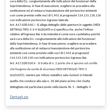
cura della D.L. congiuntamente alle indicazioni dei funzionari della
Soprintendenza, in fase di esecuzione, scegliere se procedere alla
sostituzione od al restauro/manutenzione del portoncino esistente
così come previsto nelle voci di C.M.E ai progressivi 114,115,116,116
con indicazione portoncino ingresso laterale.
Art. A17.028.016.i
-
Si allega dettaglio delle aperture in oggetto
(VEDI
DETTAGLI TIPO 2-3-4 ALLEGATI)
e si specifica che, anche
l'infisso
relativo all'ingresso Bar
è da intendersi come
voce
cautelativa
poiché
sarà cura della D.L. congiuntamente alle indicazioni dei funzionari
della Soprintendenza, in fase di esecuzione, sce
gliere se procedere
alla sostituzione
od al restauro/manutenzione del portoncino
esistente
così come previsto nelle voci di C.M.E ai progressivi
114,115,116,116 con indicazione portoncino ingresso Bar
.
Art. A17.028.016.h
- Si tratta di n.
2 porte che si aprono sul cortile
che fungono da uscite di sicurezza
(VEDI DETTAGLIO TIPO 5
ALLEGATO)
, mentre per infisso metallico sala riunioni si intende
quello che conduce alla sala n. 16 del piano primo che risulta
dettagliata nel particolare posto nella tavola TA. 5 - dettaglio 3
Dettagli.zip