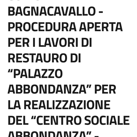
acquisto
BAGNACAVALLO -
PROCEDURA APERTA
Supporto
PER I LAVORI DI
RESTAURO DI
Piattaforme
telematiche
“PALAZZO
ABBONDANZA” PER
LA REALIZZAZIONE
English
DEL “CENTRO SOCIALE
site
ABBONDANZA” -