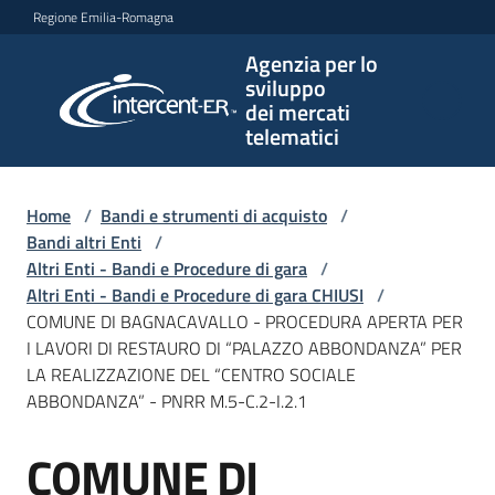
Vai al contenuto
Vai alla navigazione
Vai al footer
Regione Emilia-Romagna
Agenzia per lo
Agenzia
sviluppo
per lo
dei mercati
sviluppo
telematici
dei
mercati
telematici
Home
/
Bandi e strumenti di acquisto
/
Bandi altri Enti
/
Altri Enti - Bandi e Procedure di gara
/
Altri Enti - Bandi e Procedure di gara CHIUSI
/
L'Agenzia
COMUNE DI BAGNACAVALLO - PROCEDURA APERTA PER
I LAVORI DI RESTAURO DI “PALAZZO ABBONDANZA” PER
LA REALIZZAZIONE DEL “CENTRO SOCIALE
ABBONDANZA” - PNRR M.5-C.2-I.2.1
Bandi
e
COMUNE DI
strumenti
Salta al contenuto
di