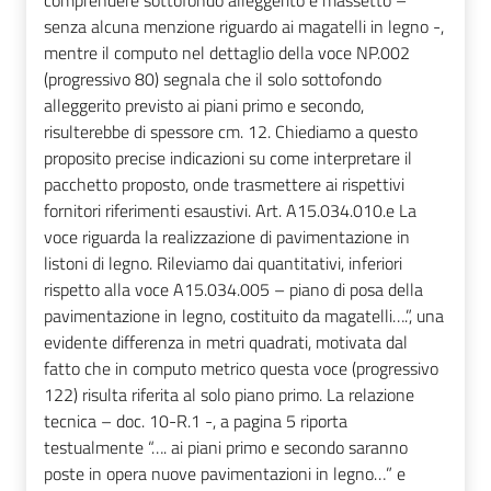
comprendere sottofondo alleggerito e massetto –
senza alcuna menzione riguardo ai magatelli in legno -,
mentre il computo nel dettaglio della voce NP.002
(progressivo 80) segnala che il solo sottofondo
alleggerito previsto ai piani primo e secondo,
risulterebbe di spessore cm. 12. Chiediamo a questo
proposito precise indicazioni su come interpretare il
pacchetto proposto, onde trasmettere ai rispettivi
fornitori riferimenti esaustivi. Art. A15.034.010.e La
voce riguarda la realizzazione di pavimentazione in
listoni di legno. Rileviamo dai quantitativi, inferiori
rispetto alla voce A15.034.005 – piano di posa della
pavimentazione in legno, costituito da magatelli….”, una
evidente differenza in metri quadrati, motivata dal
fatto che in computo metrico questa voce (progressivo
122) risulta riferita al solo piano primo. La relazione
tecnica – doc. 10-R.1 -, a pagina 5 riporta
testualmente “…. ai piani primo e secondo saranno
poste in opera nuove pavimentazioni in legno…” e