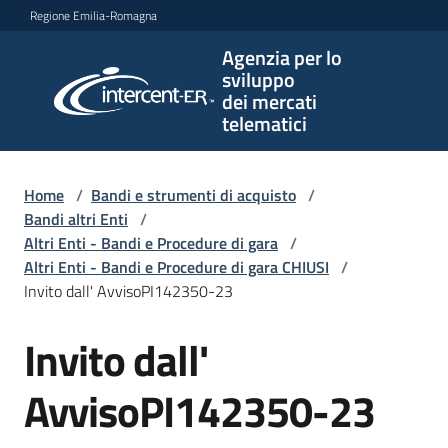
Vai al contenuto
Vai alla navigazione
Vai al footer
Regione Emilia-Romagna
Agenzia per lo
Agenzia
sviluppo
per lo
dei mercati
sviluppo
telematici
dei
mercati
telematici
Home
/
Bandi e strumenti di acquisto
/
Bandi altri Enti
/
Altri Enti - Bandi e Procedure di gara
/
Altri Enti - Bandi e Procedure di gara CHIUSI
/
L'Agenzia
Invito dall' AvvisoPI142350-23
Invito dall'
Salta al contenuto
Bandi
e
AvvisoPI142350-23
strumenti
di