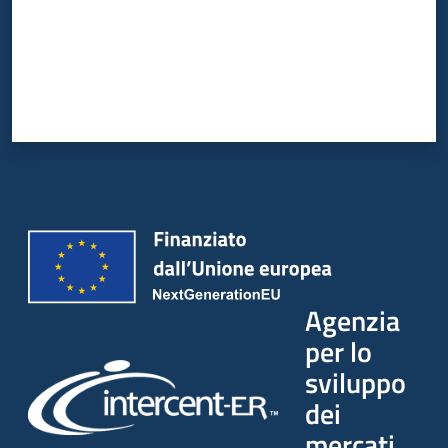
Agenzia
per lo
sviluppo
dei
mercati