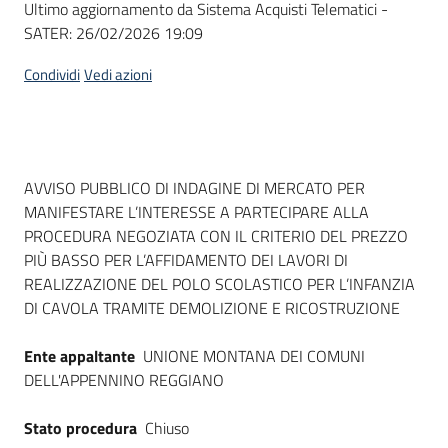
Ultimo aggiornamento da Sistema Acquisti Telematici -
acquisto
SATER:
26/02/2026 19:09
Condividi
Vedi azioni
Supporto
Piattaforme
Dati del bando
AVVISO PUBBLICO DI INDAGINE DI MERCATO PER
telematiche
MANIFESTARE L’INTERESSE A PARTECIPARE ALLA
PROCEDURA NEGOZIATA CON IL CRITERIO DEL PREZZO
PIÙ BASSO PER L’AFFIDAMENTO DEI LAVORI DI
REALIZZAZIONE DEL POLO SCOLASTICO PER L’INFANZIA
DI CAVOLA TRAMITE DEMOLIZIONE E RICOSTRUZIONE
English
Ente appaltante
UNIONE MONTANA DEI COMUNI
site
DELL'APPENNINO REGGIANO
Stato procedura
Chiuso