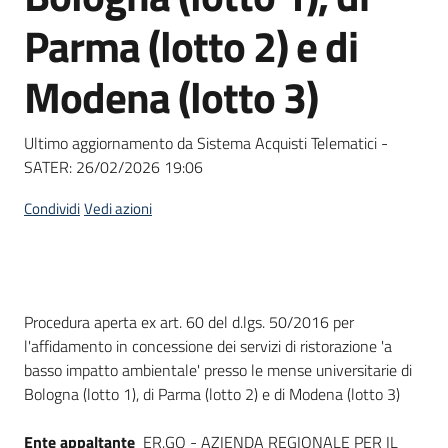
Seguici
Parma (lotto 2) e di
su
Modena (lotto 3)
Ultimo aggiornamento da Sistema Acquisti Telematici -
SATER:
26/02/2026 19:06
Condividi
Vedi azioni
Dati del bando
Procedura aperta ex art. 60 del d.lgs. 50/2016 per
l'affidamento in concessione dei servizi di ristorazione 'a
basso impatto ambientale' presso le mense universitarie di
Bologna (lotto 1), di Parma (lotto 2) e di Modena (lotto 3)
Ente appaltante
ER.GO - AZIENDA REGIONALE PER IL