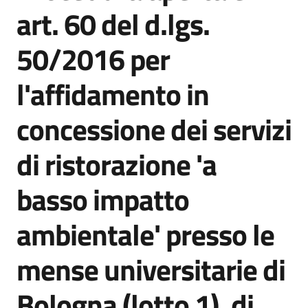
acquisto
art. 60 del d.lgs.
50/2016 per
Supporto
l'affidamento in
concessione dei servizi
Piattaforme
telematiche
di ristorazione 'a
basso impatto
ambientale' presso le
English
mense universitarie di
site
Bologna (lotto 1), di