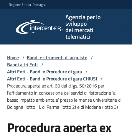
Vai al contenuto
Vai alla navigazione
Vai al footer
Regione Emilia-Romagna
Agenzia per lo
Agenzia
sviluppo
per lo
dei mercati
sviluppo
telematici
dei
mercati
telematici
Home
/
Bandi e strumenti di acquisto
/
Bandi altri Enti
/
Altri Enti - Bandi e Procedure di gara
/
Altri Enti - Bandi e Procedure di gara CHIUSI
/
L'Agenzia
Procedura aperta ex art. 60 del d.lgs. 50/2016 per
l'affidamento in concessione dei servizi di ristorazione 'a
basso impatto ambientale' presso le mense universitarie di
Bologna (lotto 1), di Parma (lotto 2) e di Modena (lotto 3)
Bandi
e
Procedura aperta ex
strumenti
Salta al contenuto
di