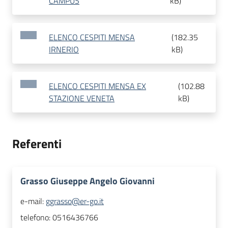
CAMPUS
kB
)
ELENCO CESPITI MENSA
(
182.35
IRNERIO
kB
)
ELENCO CESPITI MENSA EX
(
102.88
STAZIONE VENETA
kB
)
Referenti
Grasso Giuseppe Angelo Giovanni
e-mail:
ggrasso@er-go.it
telefono:
0516436766