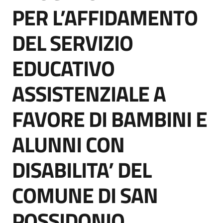
acquisto
PER L’AFFIDAMENTO
DEL SERVIZIO
Supporto
EDUCATIVO
ASSISTENZIALE A
Piattaforme
telematiche
FAVORE DI BAMBINI E
ALUNNI CON
DISABILITA’ DEL
English
COMUNE DI SAN
site
POSSIDONIO