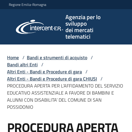
Vai al contenuto
Vai alla navigazione
Vai al footer
Regione Emilia-Romagna
Agenzia per lo
Agenzia
sviluppo
per lo
dei mercati
sviluppo
telematici
dei
mercati
telematici
Home
/
Bandi e strumenti di acquisto
/
Bandi altri Enti
/
Altri Enti - Bandi e Procedure di gara
/
Altri Enti - Bandi e Procedure di gara CHIUSI
/
L'Agenzia
PROCEDURA APERTA PER L’AFFIDAMENTO DEL SERVIZIO
EDUCATIVO ASSISTENZIALE A FAVORE DI BAMBINI E
ALUNNI CON DISABILITA’ DEL COMUNE DI SAN
POSSIDONIO
Bandi
e
PROCEDURA APERTA
strumenti
Salta al contenuto
di