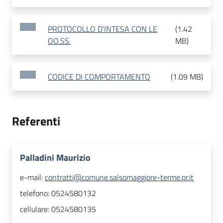
PROTOCOLLO D'INTESA CON LE
(
1.42
OO.SS.
MB
)
CODICE DI COMPORTAMENTO
(
1.09 MB
)
Referenti
Palladini Maurizio
e-mail:
contratti@comune.salsomaggiore-terme.pr.it
telefono:
0524580132
cellulare:
0524580135