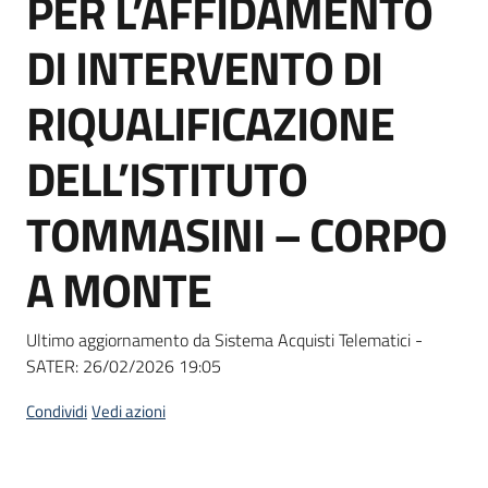
PER L’AFFIDAMENTO
acquisto
DI INTERVENTO DI
Supporto
RIQUALIFICAZIONE
DELL’ISTITUTO
Piattaforme
TOMMASINI – CORPO
telematiche
A MONTE
Ultimo aggiornamento da Sistema Acquisti Telematici -
SATER:
26/02/2026 19:05
English
site
Condividi
Vedi azioni