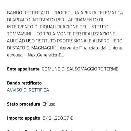
Seguici
Dati del bando
su
BANDO RETTIFICATO - PROCEDURA APERTA TELEMATICA
DI APPALTO INTEGRATO PER L’AFFIDAMENTO DI
INTERVENTO DI RIQUALIFICAZIONE DELL’ISTITUTO
TOMMASINI – CORPO A MONTE PER REALIZZAZIONE
AULE AD USO “ISTITUTO PROFESSIONALE ALBERGHIERO
DI STATO G. MAGNAGHI”. Intervento Finanziato dall’Unione
europea – NextGenerationEU
Ente appaltante
COMUNE DI SALSOMAGGIORE TERME
Bando rettificato
AVVISO DI RETTIFICA
Stato procedura
Chiuso
Importo appalto
5.421.200,07 €