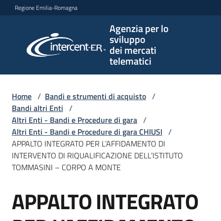
Vai al contenuto
Vai alla navigazione
Vai al footer
Regione Emilia-Romagna
Agenzia per lo
Agenzia
sviluppo
per lo
dei mercati
sviluppo
telematici
dei
mercati
telematici
Home
/
Bandi e strumenti di acquisto
/
Bandi altri Enti
/
Altri Enti - Bandi e Procedure di gara
/
Altri Enti - Bandi e Procedure di gara CHIUSI
/
L'Agenzia
APPALTO INTEGRATO PER L’AFFIDAMENTO DI
INTERVENTO DI RIQUALIFICAZIONE DELL’ISTITUTO
TOMMASINI – CORPO A MONTE
Bandi
APPALTO INTEGRATO
e
Salta al contenuto
strumenti
di