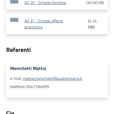
All. D) - Scheda fornitore
(
34.50 kB
)
All. E) - Scheda offerta
(
4.14
economica
MB
)
Referenti
Menichetti Mattia
e-mail:
mattia.menichetti@auslromagna.it
telefono:
0547394995
Cig