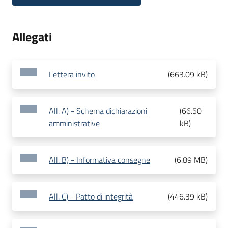
Allegati
Lettera invito
(
663.09 kB
)
All. A) - Schema dichiarazioni
(
66.50
amministrative
kB
)
All. B) - Informativa consegne
(
6.89 MB
)
All. C) - Patto di integrità
(
446.39 kB
)