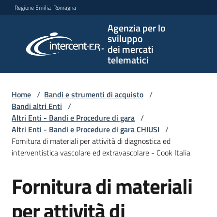
Vai al contenuto
Vai alla navigazione
Vai al footer
Regione Emilia-Romagna
Agenzia per lo
Agenzia
sviluppo
per lo
dei mercati
sviluppo
telematici
dei
mercati
telematici
Home
/
Bandi e strumenti di acquisto
/
Bandi altri Enti
/
Altri Enti - Bandi e Procedure di gara
/
Altri Enti - Bandi e Procedure di gara CHIUSI
/
L'Agenzia
Fornitura di materiali per attività di diagnostica ed
interventistica vascolare ed extravascolare - Cook Italia
Fornitura di materiali
Bandi
Salta al contenuto
e
strumenti
per attività di
di