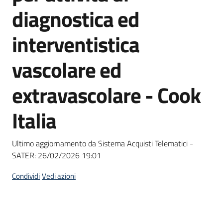
acquisto
diagnostica ed
interventistica
Supporto
vascolare ed
extravascolare - Cook
Piattaforme
telematiche
Italia
Ultimo aggiornamento da Sistema Acquisti Telematici -
SATER:
26/02/2026 19:01
English
Condividi
Vedi azioni
site