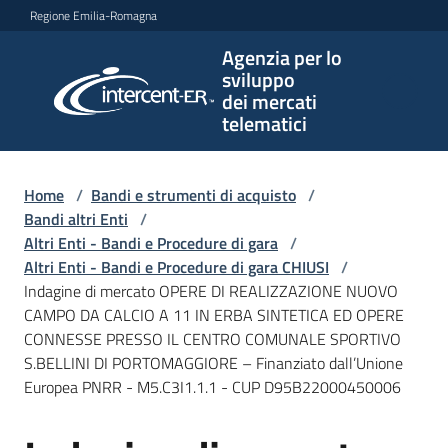
Vai al contenuto
Vai alla navigazione
Vai al footer
Regione Emilia-Romagna
Agenzia per lo
Agenzia
sviluppo
per lo
dei mercati
sviluppo
telematici
dei
mercati
telematici
Home
/
Bandi e strumenti di acquisto
/
Bandi altri Enti
/
Altri Enti - Bandi e Procedure di gara
/
Altri Enti - Bandi e Procedure di gara CHIUSI
/
L'Agenzia
Indagine di mercato OPERE DI REALIZZAZIONE NUOVO
CAMPO DA CALCIO A 11 IN ERBA SINTETICA ED OPERE
CONNESSE PRESSO IL CENTRO COMUNALE SPORTIVO
S.BELLINI DI PORTOMAGGIORE – Finanziato dall’Unione
Bandi
Europea PNRR - M5.C3I1.1.1 - CUP D95B22000450006
e
strumenti
di
Salta al contenuto