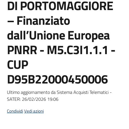
DI PORTOMAGGIORE
Seguici
su
– Finanziato
dall’Unione Europea
PNRR - M5.C3I1.1.1 -
CUP
D95B22000450006
Ultimo aggiornamento da Sistema Acquisti Telematici -
SATER:
26/02/2026 19:06
Condividi
Vedi azioni