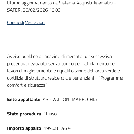
Ultimo aggiornamento da Sistema Acquisti Telematici -
acquisto
SATER:
26/02/2026 19:03
Condividi
Vedi azioni
Supporto
Piattaforme
Dati del bando
Avviso pubblico di indagine di mercato per successiva
telematiche
procedura negoziata senza bando per l'affidamento dei
lavori di miglioramento e riqualificazione dell’area verde e
cortilizia di struttura residenziale per anziani - “Programma
comfort e sicurezza”.
Ente appaltante
ASP VALLONI MARECCHIA
English
site
Stato procedura
Chiuso
Importo appalto
199.081,46 €