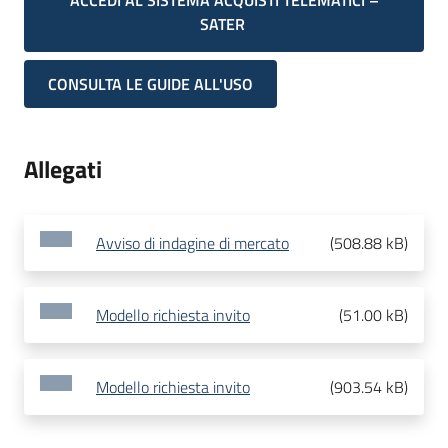
ACCEDI AL SISTEMA ACQUISTI TELEMATICI –
SATER
CONSULTA LE GUIDE ALL'USO
Allegati
Avviso di indagine di mercato
(
508.88 kB
)
Modello richiesta invito
(
51.00 kB
)
Modello richiesta invito
(
903.54 kB
)