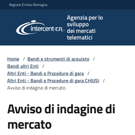
Vai al contenuto
Vai alla navigazione
Vai al footer
Regione Emilia-Romagna
Agenzia per lo
Agenzia
sviluppo
per lo
dei mercati
sviluppo
telematici
dei
mercati
telematici
Home
/
Bandi e strumenti di acquisto
/
Bandi altri Enti
/
Altri Enti - Bandi e Procedure di gara
/
Altri Enti - Bandi e Procedure di gara CHIUSI
/
L'Agenzia
Avviso di indagine di mercato
Avviso di indagine di
Salta al contenuto
Bandi
e
mercato
strumenti
di