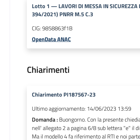
Lotto
1
—
LAVORI DI MESSA IN SICUREZZA D
394/2021) PNRR M.5 C.3
CIG:
9858863f1B
OpenData ANAC
Chiarimenti
Chiarimento PI187567-23
Ultimo aggiornamento:
14/06/2023 13:59
Domanda :
Buongorno. Con la presente chied
nell' allegato 2 a pagina 6/8 sub lettera "e" il d
Ma il modello 4 fa riferimento al RTI e noi pa