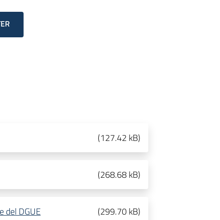
TER
(
127.42 kB
)
(
268.68 kB
)
one del DGUE
(
299.70 kB
)