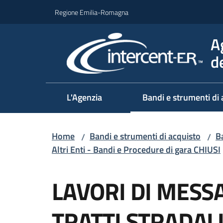
Vai al contenuto
Vai alla navigazione
Vai al footer
Regione Emilia-Romagna
A
d
L'Agenzia
Bandi e strumenti di 
Home
Bandi e strumenti di acquisto
Ba
/
/
Altri Enti - Bandi e Procedure di gara CHIUSI
Salta al contenuto
LAVORI DI MESSA
TRATTI STRADALI