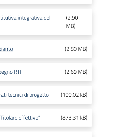
titutiva integrativa del
(
2.90
MB
)
pianto
(
2.80 MB
)
mpegno RTI
(
2.69 MB
)
ati tecnici di progetto
(
100.02 kB
)
Titolare effettivo"
(
873.31 kB
)