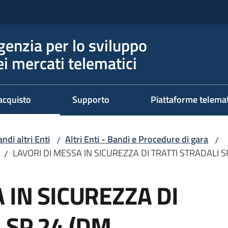
genzia per lo sviluppo
ei mercati telematici
acquisto
Supporto
Piattaforme telema
ndi altri Enti
Altri Enti - Bandi e Procedure di gara
/
/
LAVORI DI MESSA IN SICUREZZA DI TRATTI STRADALI S
/
 IN SICUREZZA DI
 SP 24 (DM