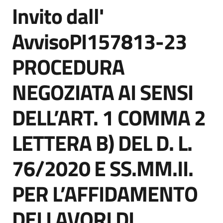
Invito dall'
acquisto
Salta al contenuto
AvvisoPI157813-23
Supporto
PROCEDURA
NEGOZIATA AI SENSI
Piattaforme
telematiche
DELL’ART. 1 COMMA 2
LETTERA B) DEL D. L.
76/2020 E SS.MM.II.
English
PER L’AFFIDAMENTO
site
DEI LAVORI DI