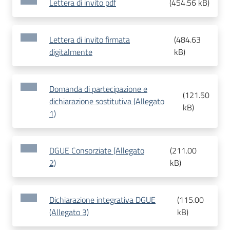
Lettera di invito pdf
(
454.56 kB
)
Lettera di invito firmata
(
484.63
digitalmente
kB
)
Domanda di partecipazione e
(
121.50
dichiarazione sostitutiva (Allegato
kB
)
1)
DGUE Consorziate (Allegato
(
211.00
2)
kB
)
Dichiarazione integrativa DGUE
(
115.00
(Allegato 3)
kB
)