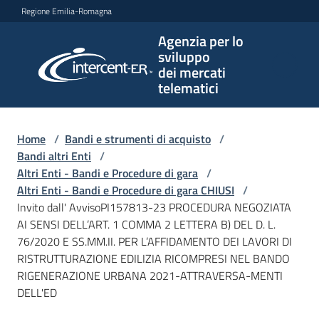
Vai al contenuto
Vai alla navigazione
Vai al footer
Regione Emilia-Romagna
Agenzia per lo
Agenzia
sviluppo
per lo
dei mercati
sviluppo
telematici
dei
mercati
telematici
Home
/
Bandi e strumenti di acquisto
/
Bandi altri Enti
/
Altri Enti - Bandi e Procedure di gara
/
Altri Enti - Bandi e Procedure di gara CHIUSI
/
L'Agenzia
Invito dall' AvvisoPI157813-23 PROCEDURA NEGOZIATA
AI SENSI DELL’ART. 1 COMMA 2 LETTERA B) DEL D. L.
76/2020 E SS.MM.II. PER L’AFFIDAMENTO DEI LAVORI DI
RISTRUTTURAZIONE EDILIZIA RICOMPRESI NEL BANDO
Bandi
RIGENERAZIONE URBANA 2021-ATTRAVERSA-MENTI
e
DELL'ED
strumenti
di